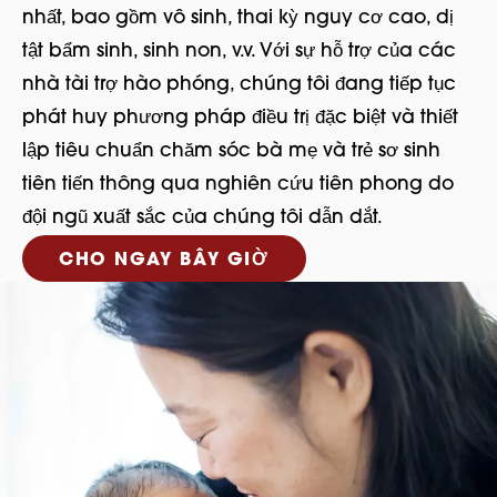
nhất, bao gồm vô sinh, thai kỳ nguy cơ cao, dị
tật bẩm sinh, sinh non, v.v. Với sự hỗ trợ của các
nhà tài trợ hào phóng, chúng tôi đang tiếp tục
phát huy phương pháp điều trị đặc biệt và thiết
lập tiêu chuẩn chăm sóc bà mẹ và trẻ sơ sinh
tiên tiến thông qua nghiên cứu tiên phong do
đội ngũ xuất sắc của chúng tôi dẫn dắt.
CHO NGAY BÂY GIỜ