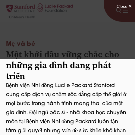
Bỏ qua nội dung
Mẹ và bé
Một khởi đầu vững chắc cho
những gia đình đang phát
triển
Bệnh viện Nhi đồng Lucile Packard Stanford
cung cấp dịch vụ chăm sóc đẳng cấp thế giới ở
mọi bước trong hành trình mang thai của một
gia đình. Đội ngũ bác sĩ - nhà khoa học chuyên
môn tại Bệnh viện Nhi đồng Packard luôn tận
tâm giải quyết những vấn đề sức khỏe khó khăn