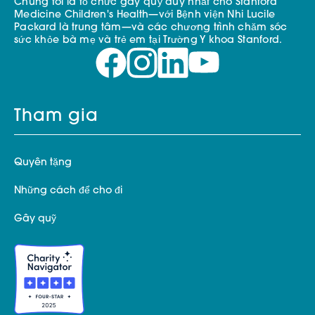
Chúng tôi là tổ chức gây quỹ duy nhất cho Stanford
Medicine Children's Health—với Bệnh viện Nhi Lucile
Packard là trung tâm—và các chương trình chăm sóc
sức khỏe bà mẹ và trẻ em tại Trường Y khoa Stanford.
Tham gia
Quyên tặng
Những cách để cho đi
Gây quỹ