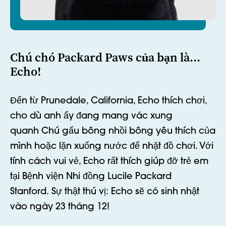
Chú chó Packard Paws của bạn là...
Echo!
Đến từ
Prunedale
,
California, Echo thích chơi,
cho dù
anh ấy đang mang vác xung
quanh
Chú gấu bông nhồi bông yêu thích của
mình hoặc lặn xuống nước để nhặt đồ chơi. Với
tính cách vui vẻ, Echo rất thích giúp đỡ trẻ em
tại Bệnh viện Nhi đồng Lucile Packard
Stanford.
Sự thật thú vị: Echo sẽ có sinh nhật
vào ngày 23 tháng 12!