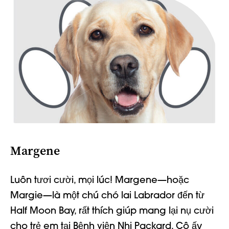
Margene
Luôn tươi cười, mọi lúc! Margene
—hoặc
Margie—
là một chú chó lai Labrador đến từ
Half Moon Bay, rất thích giúp mang lại nụ cười
cho trẻ em tại Bệnh viện Nhi Packard. Cô ấy