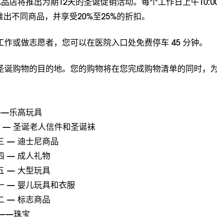
礼品店将推出为期12天的圣诞促销活动。每个工作日上午10:0
将推出不同商品，并享受20%至25%的折扣。
作或做志愿者，您可以在医院入口处免费停车 45 分钟。
圣诞购物的目的地。您的购物将在您完成购物清单的同时，
——乐高玩具
期二 — 圣诞老人信件和圣诞袜
期三 — 迪士尼商品
期四 — 成人礼物
期五 — 大型玩具
星期一 — 婴儿玩具和衣服
期二 — 标志商品
三——珠宝