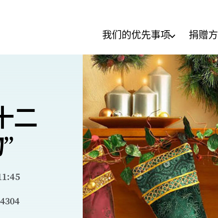
我们的优先事项
捐赠方
十二
”
1:45
4304