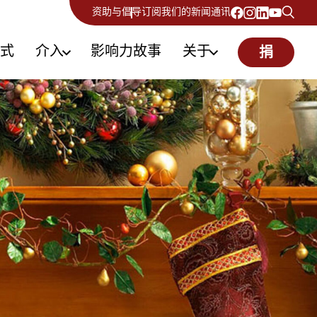
资助与倡导
订阅我们的新闻通讯
式
介入
影响力故事
关于
捐