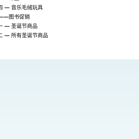
期四 — 音乐毛绒玩具
五——图书促销
期一 — 圣诞节商品
星期二 — 所有圣诞节商品