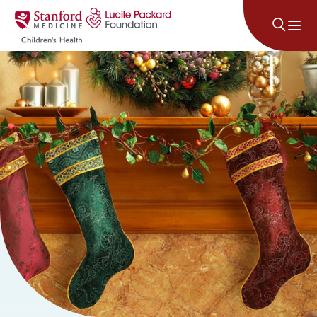
រំលងទៅមាតិកា