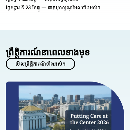
ថ្ងៃអង្គារ ទី 23 ខែធ្នូ — ធាតុបុណ្យណូអែលទាំងអស់។
ព្រឹត្តិការណ៍នាពេលខាងមុខ
មើលព្រឹត្តិការណ៍ទាំងអស់។