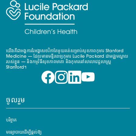
យើងគឺជាអង្គការរៃអង្គាសថវិកាតែមួយគត់សម្រាប់សុខភាពកុមារ Stanford
Medicine — ដែលមានមន្ទីរពេទ្យកុមារ Lucile Packard ជាមជ្ឈមណ្ឌល
របស់ខ្លួន — និងកម្មវិធីសុខភាពមាតា និងកុមារនៅសាលាវេជ្ជសាស្ត្រ
Stanford។
ចូលរួម
បរិច្ចាគ
មធ្យោបាយដើម្បីផ្តល់ឱ្យ