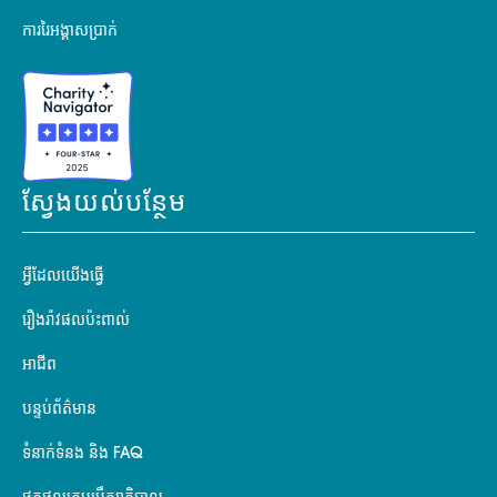
ការរៃអង្គាសប្រាក់
ស្វែងយល់បន្ថែម
អ្វីដែលយើងធ្វើ
រឿងរ៉ាវផលប៉ះពាល់
អាជីព
បន្ទប់ព័ត៌មាន
ទំនាក់ទំនង និង FAQ