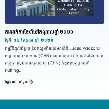
ការដាក់ការថែទាំនៅកណ្តាលឆ្នាំ ២០២៦
ថ្ងៃទី ១៤ ខែតុលា ឆ្នាំ ២០២៦
កម្មវិធីផ្តល់ជំនួយ និងតស៊ូមតិរបស់មូលនិធិ Lucile Packard
សម្រាប់សុខភាពកុមារ (CHN) សម្រាប់កុមារ និងយុវជនដែលមាន
តម្រូវការសុខភាពស្មុគស្មាញ (CHN) កំពុងឧបត្ថម្ភកម្មវិធី
Putting...
ស្វែងយល់បន្ថែម