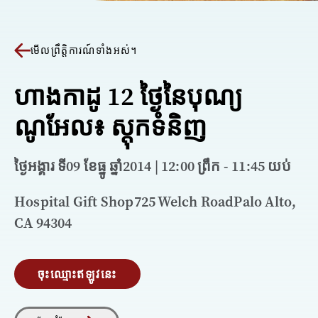
មើលព្រឹត្តិការណ៍ទាំងអស់។
ហាងកាដូ 12 ថ្ងៃនៃបុណ្យ
ណូអែល៖ ស្តុកទំនិញ
ថ្ងៃអង្គារ ទី09 ខែធ្នូ ឆ្នាំ2014 | 12:00 ព្រឹក - 11:45 យប់
Hospital Gift Shop725 Welch RoadPalo Alto,
CA 94304
ចុះឈ្មោះឥឡូវនេះ