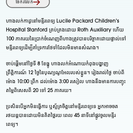
ចែករំលែក
ហាងលក់កាដូនៅមន្ទីរពេទ្យ Lucile Packard Children's
Hospital Stanford គ្រប់គ្រងដោយ Roth Auxiliary ហើយ
100 ភាគរយនៃប្រាក់ចំណេញពីហាងត្រូវបានបរិច្ចាគដោយផ្ទាល់ទៅ
មន្ទីរពេទ្យដើម្បីគាំទ្រការថែទាំដែលមិនមានសំណង។
ចាប់ផ្តើមនៅថ្ងៃទី 8 ខែធ្នូ ហាងលក់អំណោយកំពុងបង្ហាញ
ព្រឹត្តិការណ៍ 12 ថ្ងៃនៃបុណ្យណូអែលរបស់ខ្លួន។ រៀងរាល់ថ្ងៃ ចាប់ពី
ម៉ោង 10:00 ព្រឹក ដល់ម៉ោង 3:00 រសៀល ហាងនឹងមានការបញ្ចុះ
តម្លៃពិសេសពី 20 ទៅ 25 ភាគរយ។
ប្រសិនបើអ្នកមិនធ្វើការ ឬស្ម័គ្រចិត្ដនៅមន្ទីរពេទ្យទេ អ្នកអាចចត
រថយន្តបានដោយមិនគិតថ្លៃរយៈពេល 45 នាទីនៅផ្លូវចូលមន្ទីរ
ពេទ្យ។