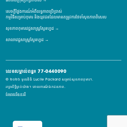
ផតថលក្រុមប្រឹក្សាភិបាល
សេចក្តីថ្លែងការណ៍អំពីលទ្ធភាពប្រើប្រាស់
កម្មវិធីសម្រាប់កុមារ និងយុវជនដែលមានតម្រូវការថែទាំសុខភាពពិសេស
សុខភាពកុមារវេជ្ជសាស្ត្រស្ទែនហ្វដ
សាលាវេជ្ជសាស្ត្រស្ទែនហ្វដ
លេខសម្គាល់ពន្ធ៖ 77-0440090
© ២០២៦ មូលនិធិ Lucile Packard សម្រាប់សុខភាពកុមារ។.
រក្សាសិទ្ធិគ្រប់យ៉ាង។
គោលការណ៍ឯកជនភាព.
ចំណូលចិត្តខូឃី