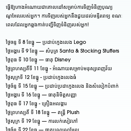
ធ្វើឱ្យហាងអំណោយជាគោលដៅសម្រាប់ការទិញទំនិញបុណ្យ
ណូអែលរបស់អ្នក។ ការទិញរបស់អ្នកនឹងជួយដល់មន្ទីរពេទ្យ ខណៈ
ពេលដែលអ្នកឆ្លងកាត់បញ្ជីទិញទំនិញរបស់អ្នក!
ថ្ងៃចន្ទ ទី 8 ខែធ្នូ — ប្រដាប់ក្មេងលេង Lego
ថ្ងៃអង្គារ ទី 9 ខែធ្នូ — សំបុត្រ Santa & Stocking Stuffers
ថ្ងៃពុធ ទី 10 ខែធ្នូ — ធាតុ Disney
ថ្ងៃព្រហស្បតិ៍ទី 11 ខែធ្នូ - អំណោយសម្រាប់មនុស្សពេញវ័យ
ថ្ងៃសុក្រទី 12 ខែធ្នូ - ប្រដាប់ក្មេងលេងធំ
ថ្ងៃច័ន្ទ ទី 15 ខែធ្នូ — ប្រដាប់ប្រដាក្មេងលេង និងសំលៀកបំពាក់
ថ្ងៃអង្គារ ទី 16 ខែធ្នូ — ធាតុនិមិត្តសញ្ញា
ថ្ងៃពុធ ទី 17 ខែធ្នូ - គ្រឿងអលង្ការ
ថ្ងៃព្រហស្បតិ៍ ទី 18 ខែធ្នូ — តន្ត្រី Plush
ថ្ងៃសុក្រ ទី 19 ខែធ្នូ — ការលក់សៀវភៅ
ថ្ងៃច័ន្ទ ទី 22 ខែធ្នូ — ធាតុបុណ្យណូអែល