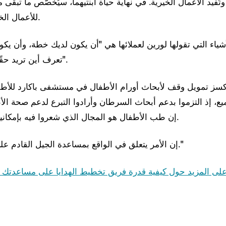
 وتُفيد الأعمال الخيرية. في نهاية حياة ابنتيهما، سيُخصَّص ما تب
للأعمال الخيرية التي يختارانها.
شياء التي تقولها لورين لعملائها هي "أن يكون لديك خطة، وأن يكو
تعرف أين تريد حقًا أن يكون لك تأثير".
سز تمويل وقف لأبحاث أورام الأطفال في مستشفى باكارد للأطفال
ميع، إذ التزموا بدعم أبحاث السرطان وأرادوا التبرع لدعم صحة ال
إن طب الأطفال هو المجال الذي شعروا فيه بإمكانية إحداث فرق كبير.
"إن الأمر يتعلق في الواقع بمساعدة الجيل القادم على البقاء والازدهار."
لى المزيد حول كيفية قدرة فريق تخطيط الهدايا على مساعدتك 