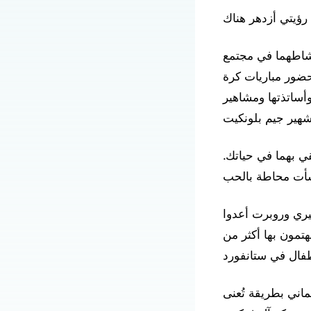
الداها نشاطهما في مجتمع
حضور مباريات كرة
وأساتذتها ومشاهير
قي بهما في حياتك.
وي بسبب كوفيد-19 في عام 2021. لكن فاليري وروبرت أعدوا
هتمون بها أكثر من
اني بطريقة تُعنى