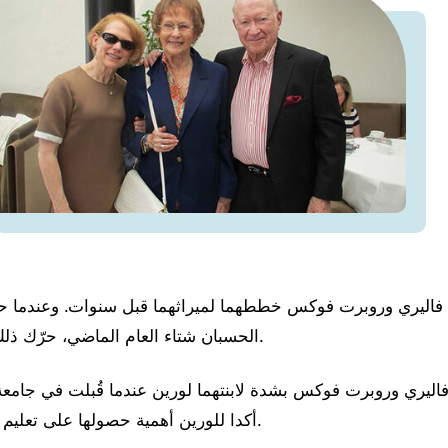
اليري وروبرت فوكس خططهما لميراثهما قبل سنوات. وعندما ح
الحسبان شتاء العام الماضي، حرّك ذلك أهدافهما الخيرية.
ليري وروبرت فوكس بشدة لابنتهما لورين عندما قُبلت في جامعة 
أكدا للورين أهمية حصولها على تعليم عالٍ وشهادة مهنية.