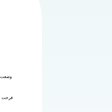
وضعت ف
فرحت فا