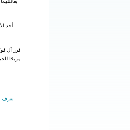
بعائلتهما
أحد الأ
قرر آل فوك
مربحًا للج
تعرف ع