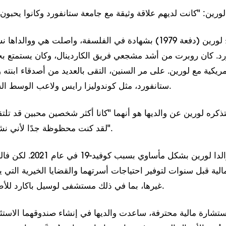
بعد تخرج لورين (دفعة 1979) بشهادة في الفلسفة، واصلت هي وو
رد. كان روبرت من أشد مشجعي فريق الكاردينال، وكان يستمتع ب
مريكية مع لورين. على مر السنين، التقى بالعديد من أصدقاء ابنته 
ستانفورد، مثل كوندوليزا رايس ولاعب الوسط الشهير جيم بلونكيت.
تتذكره لورين عن والديها هو أنهما "كانا أكثر شخصين محبين قد تلت
لقد كنت محظوظة جدًا لأني نشأت محاطة بالحب".
توفي والدا لورين بشكل مأسا
لية قبل سنوات لتوفير احتياجات أسرتهما والقضايا الخيرية التي ي
غيرها، بما في ذلك مستشفى لوسيل باكارد للأطفال في ستانفورد.
تشارة مالية محترفة، ساعدت والديها في إنشاء صندوقهما الاستئم