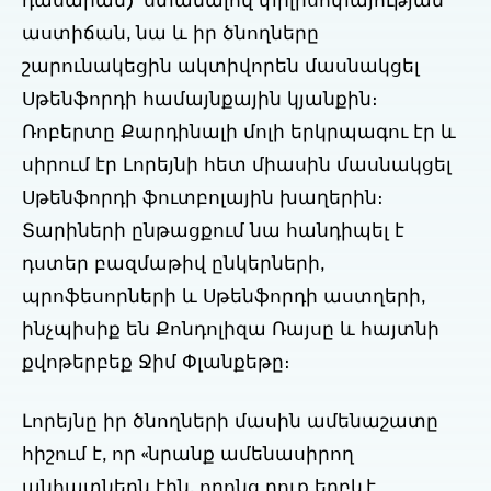
դասարան)՝ ստանալով փիլիսոփայության
աստիճան, նա և իր ծնողները
շարունակեցին ակտիվորեն մասնակցել
Սթենֆորդի համայնքային կյանքին։
Ռոբերտը Քարդինալի մոլի երկրպագու էր և
սիրում էր Լորեյնի հետ միասին մասնակցել
Սթենֆորդի ֆուտբոլային խաղերին։
Տարիների ընթացքում նա հանդիպել է
դստեր բազմաթիվ ընկերների,
պրոֆեսորների և Սթենֆորդի աստղերի,
ինչպիսիք են Քոնդոլիզա Ռայսը և հայտնի
քվոթերբեք Ջիմ Փլանքեթը։
Լորեյնը իր ծնողների մասին ամենաշատը
հիշում է, որ «նրանք ամենասիրող
անհատներն էին, որոնց դուք երբևէ