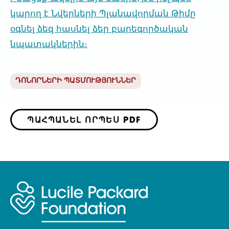
կարող է Նվերների Պլանավորման Թիմը
օգնել ձեզ հասնել ձեր բարեգործական
նպատակներին։
ԴՈՆՈՐՆԵՐԻ ՊԱՏՄՈՒԹՅՈՒՆՆԵՐ
ՊԱՀՊԱՆԵԼ ՈՐՊԵՍ PDF