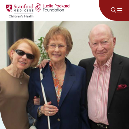
រំលងទៅមាតិកា