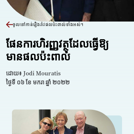
ចូលទៅកាន់រឿងរ៉ាវផលប៉ះពាល់ទាំងអស់។
ផែនការហិរញ្ញវត្ថុដែលធ្វើឱ្យ
មានផលប៉ះពាល់
ដោយ៖ Jodi Mouratis
ថ្ងៃទី ០៦ ខែ មករា ឆ្នាំ ២០២២