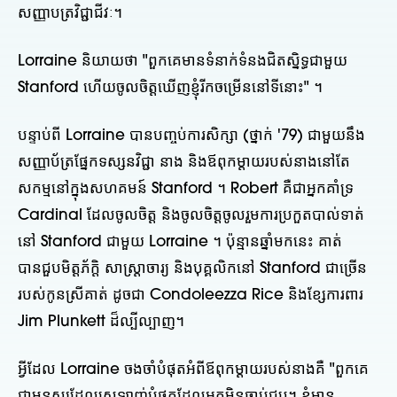
សញ្ញាបត្រវិជ្ជាជីវៈ។
Lorraine និយាយថា "ពួកគេមានទំនាក់ទំនងជិតស្និទ្ធជាមួយ
Stanford ហើយចូលចិត្តឃើញខ្ញុំរីកចម្រើននៅទីនោះ" ។
បន្ទាប់ពី Lorraine បានបញ្ចប់ការសិក្សា (ថ្នាក់ '79) ជាមួយនឹង
សញ្ញាប័ត្រផ្នែកទស្សនវិជ្ជា នាង និងឪពុកម្តាយរបស់នាងនៅតែ
សកម្មនៅក្នុងសហគមន៍ Stanford ។ Robert គឺជាអ្នកគាំទ្រ
Cardinal ដែលចូលចិត្ត និងចូលចិត្តចូលរួមការប្រកួតបាល់ទាត់
នៅ Stanford ជាមួយ Lorraine ។ ប៉ុន្មានឆ្នាំមកនេះ គាត់
បានជួបមិត្តភ័ក្តិ សាស្ត្រាចារ្យ និងបុគ្គលិកនៅ Stanford ជាច្រើន
របស់កូនស្រីគាត់ ដូចជា Condoleezza Rice និងខ្សែការពារ
Jim Plunkett ដ៏ល្បីល្បាញ។
អ្វី​ដែល Lorraine ចងចាំ​បំផុត​អំពី​ឪពុកម្ដាយ​របស់​នាង​គឺ "ពួកគេ​
ជា​មនុស្ស​ដែល​ស្រឡាញ់​បំផុត​ដែល​អ្នក​មិន​ធ្លាប់​ជួប។ ខ្ញុំ​មាន​