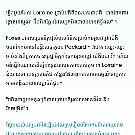
រឿងមួយដែល Lorraine ប្រាប់អតិថិជនរបស់នាងគឺ "មានផែនការ
ផ្តោតអារម្មណ៍ ដឹងពីកន្លែងដែលអ្នកពិតជាចង់មានឥទ្ធិពល" ។
Foxes បានសម្រេចចិត្តផ្តល់មូលនិធិសម្រាប់ការស្រាវជ្រាវជំងឺ
មហារីកកុមារនៅមន្ទីរពេទ្យកុមារ Packard ។ វាជាការឈ្នះ-ឈ្នះ
ចាប់តាំងពីពួកគេបានប្តេជ្ញាចិត្តគាំទ្រការស្រាវជ្រាវជំងឺមហារីក ហើយ
ចង់ធ្វើអំណោយដើម្បីគាំទ្រដល់សុខភាពរបស់កុមារ។ Lorraine
និយាយថា ពេទ្យកុមារគឺជាកន្លែងដែលពួកគេមានអារម្មណ៍ថាពួកគេ
អាចបង្កើតភាពខុសគ្នាធំបំផុត។
"វាពិតជាជួយមនុស្សជំនាន់ក្រោយឱ្យរស់រានមានជីវិត និង
រីកចម្រើន"។
ស្វែងយល់បន្ថែមអំពីរបៀបដែលក្រុមរៀបចំផែនការអំណោយអាច
ជួយអ្នកក្នុងការសម្រេចបាននូវគោលដៅសប្បុរសធម៌របស់អ្នក។