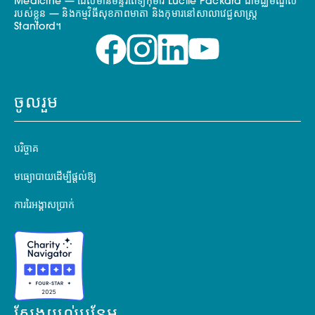
Medicine — ដែលមានមន្ទីរពេទ្យកុមារ Lucile Packard ជាមជ្ឈមណ្ឌល
របស់ខ្លួន — និងកម្មវិធីសុខភាពមាតា និងកុមារនៅសាលាវេជ្ជសាស្ត្រ
Stanford។
ចូលរួម
បរិច្ចាគ
មធ្យោបាយដើម្បីផ្តល់ឱ្យ
ការរៃអង្គាសប្រាក់