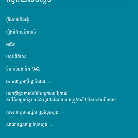
ស្វែងយល់បន្ថែម
អ្វីដែលយើងធ្វើ
រឿងរ៉ាវផលប៉ះពាល់
អាជីព
បន្ទប់ព័ត៌មាន
ទំនាក់ទំនង និង FAQ
ផតថលក្រុមប្រឹក្សាភិបាល
សេចក្តីថ្លែងការណ៍អំពីលទ្ធភាពប្រើប្រាស់
កម្មវិធីសម្រាប់កុមារ និងយុវជនដែលមានតម្រូវការថែទាំសុខភាពពិសេស
សុខភាពកុមារវេជ្ជសាស្ត្រស្ទែនហ្វដ
សាលាវេជ្ជសាស្ត្រស្ទែនហ្វដ