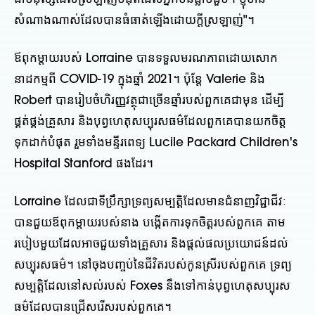
សំណាង​ណាស់​ដែល​បាន​ធំធាត់​ឡើង​ដោយ​ក្ដី​ស្រឡាញ់"។
ឪពុកម្តាយរបស់ Lorraine បានទទួលមរណភាពដោយសោក
នាដកម្មពី COVID-19 ក្នុងឆ្នាំ 2021។ ប៉ុន្តែ Valerie និង
Robert បានរៀបចំហិរញ្ញវត្ថុជាច្រើនឆ្នាំរបស់ពួកគេជាមុន ដើម្បី
ផ្គត់ផ្គង់គ្រួសារ និងបុព្វហេតុសប្បុរសធម៌ដែលពួកគេបានយកចិត្ត
ទុកដាក់បំផុត រួមទាំងមន្ទីរពេទ្យ Lucile Packard Children's
Hospital Stanford ផងដែរ។
Lorraine ដែលជាទីប្រឹក្សាទ្រព្យសម្បត្តិដែលមានជំនាញវិជ្ជាជីវៈ
បានជួយឪពុកម្តាយរបស់នាង បង្កើតការទុកចិត្តរបស់ពួកគេ តាម
របៀបមួយដែលអាចជួយទាំងគ្រួសារ និងផ្តល់ផលប្រយោជន៍ដល់
សប្បុរសធម៌។ នៅចុងបញ្ចប់នៃជីវិតរបស់កូនស្រីរបស់ពួកគេ ទ្រព្យ
សម្បត្តិដែលនៅសល់របស់ Foxes នឹងទៅកាន់បុព្វហេតុសប្បុរស
ធម៌ដែលបានជ្រើសរើសរបស់ពួកគេ។