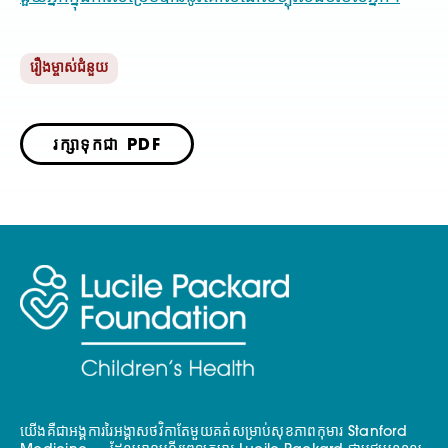
រឿងម្ចាស់ជំនួយ
រក្សាទុកជា PDF
យើងគឺជាអង្គការរៃអង្គាសថវិកាតែមួយគត់សម្រាប់សុខភាពកុមារ Stanford