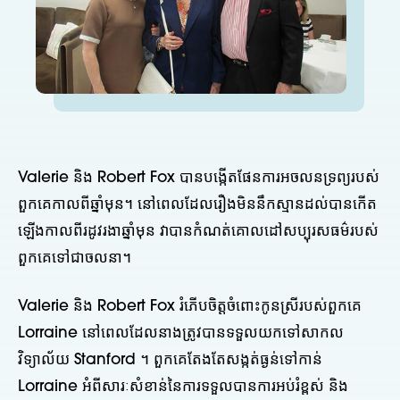
Valerie និង Robert Fox បានបង្កើតផែនការអចលនទ្រព្យរបស់
ពួកគេកាលពីឆ្នាំមុន។ នៅពេលដែលរឿងមិននឹកស្មានដល់បានកើត
ឡើងកាលពីរដូវរងាឆ្នាំមុន វាបានកំណត់គោលដៅសប្បុរសធម៌របស់
ពួកគេទៅជាចលនា។
Valerie និង Robert Fox រំភើបចិត្តចំពោះកូនស្រីរបស់ពួកគេ
Lorraine នៅពេលដែលនាងត្រូវបានទទួលយកទៅសាកល
វិទ្យាល័យ Stanford ។ ពួកគេតែងតែសង្កត់ធ្ងន់ទៅកាន់
Lorraine អំពីសារៈសំខាន់នៃការទទួលបានការអប់រំខ្ពស់ និង