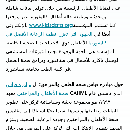
على قضايا الأطفال الرئيسية من خلال توفير بيانات شاملة
ومحدثة، ومتابعة حالة أطفال كاليفورنيا عبر موقعها
كما تستثمر المؤسسة
www.kidsdata.org
الإلكتروني.
أيضًا في
الجهود التي تعزز أنظمة الرعاية الأفضل في
كاليفورنيا
للأطفال ذوي الاحتياجات الصحية الخاصة.
المؤسسة هي الجهة الوحيدة لجمع التبرعات لمستشفى
لوسيل باكارد للأطفال في ستانفورد وبرامج صحة الطفل
في كلية الطب بجامعة ستانفورد.
حول مبادرة قياس صحة الطفل والمراهق:
ال
مبادرة قياس
صحة الأطفال والمراهقين
معهد CAHMI، الذي تأسس عام
١٩٩٧، هو مجموعة بحثية وسياساتية تُركز على تطوير
البيانات وتطبيقها ونشرها استراتيجيًا استنادًا إلى مقاييس
صحة الأطفال والمراهقين وجودة الرعاية الصحية. ويلتزم
المعهد بتطوير الابتكارات التي تُركز على المرضى من خلال