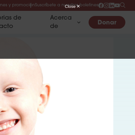
nes y promoción
Suscríbete a nuestros boletines
orias de
Acerca
Donar
acto
de