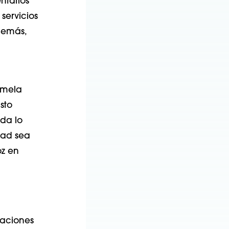
ntarios
servicios
demás,
amela
sto
ida lo
dad sea
oz en
laciones