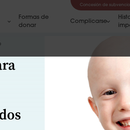
Concesión de subvencio
Formas de
Hist
Complicarse
donar
imp
O
ara
ados