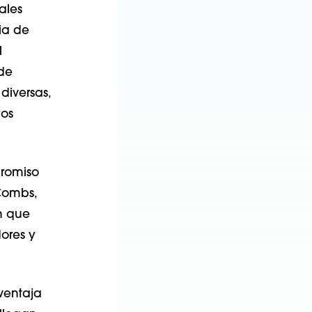
ales
ia de
l
 de
diversas,
yos
promiso
 Combs,
en que
ores y
ventaja