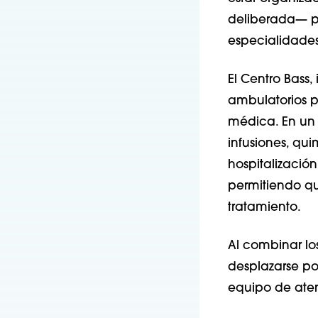
deliberada— pe
especialidades
El Centro Bass,
ambulatorios p
médica. En un 
infusiones, qui
hospitalizació
permitiendo qu
tratamiento.
Al combinar los
desplazarse por
equipo de ate