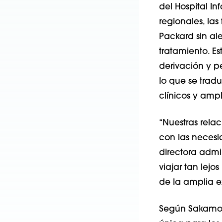
del Hospital In
regionales, la
Packard sin al
tratamiento. E
derivación y p
lo que se trad
clínicos y amp
“Nuestras rela
con las necesid
directora admin
viajar tan lejo
de la amplia e
Según Sakamoto