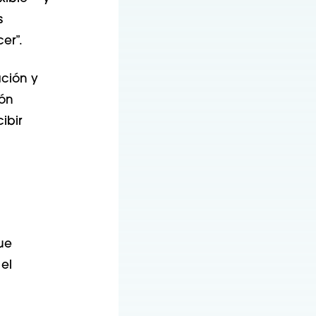
s
er”.
ación y
ión
ibir
que
el