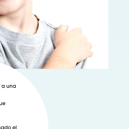
a a una
que
mado el