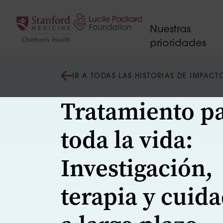
Saltar al contenido
Nuestras
prioridades
IR A TODAS LAS HISTORIAS DE IMPACT
Tratamiento p
toda la vida:
Investigación,
terapia y cuid