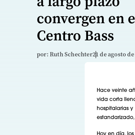
a largo plazo
convergen en e
Centro Bass
por: Ruth Schechter
21 de agosto de
Hace veinte añ
vida corta llen
hospitalarias y
estandarizado, 
Hoy en día, lo