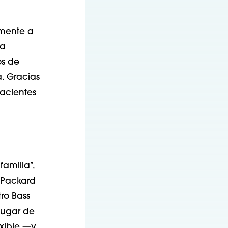
amente a
la
os de
. Gracias
pacientes
familia”,
l Packard
tro Bass
lugar de
exible —y