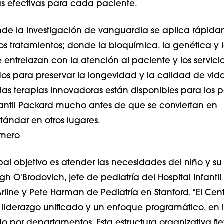
ás efectivas para cada paciente.
nde la investigación de vanguardia se aplica rápid
os tratamientos; donde la bioquímica, la genética y 
 entrelazan con la atención al paciente y los servici
s para preservar la longevidad y la calidad de vida
 las terapias innovadoras están disponibles para los 
nfantil Packard mucho antes de que se conviertan en
tándar en otros lugares.
imero
pal objetivo es atender las necesidades del niño y su 
ugh O'Brodovich, jefe de pediatría del Hospital Infanti
rline y Pete Harman de Pediatría en Stanford. “El Cen
liderazgo unificado y un enfoque programático, en 
o por departamentos. Esta estructura organizativa fl