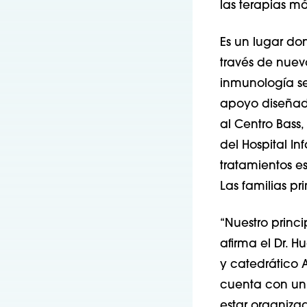
las terapias m
Es un lugar do
través de nuev
inmunología se
apoyo diseñado
al Centro Bass,
del Hospital I
tratamientos es
Las familias pr
“Nuestro princi
afirma el Dr. H
y catedrático A
cuenta con un 
estar organizad