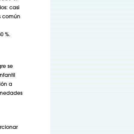
os: casi
ás común
80 %.
gre se
fantil
ión a
ermedades
rcionar