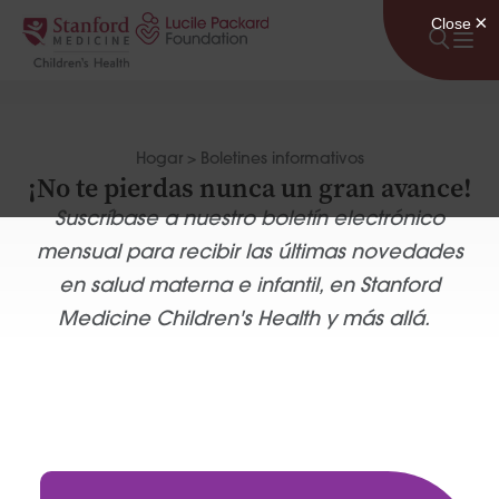
Saltar al contenido
Hogar
>
Boletines informativos
¡No te pierdas nunca un gran avance!
Suscríbase a nuestro boletín electrónico
mensual para recibir las últimas novedades
en salud materna e infantil, en Stanford
Medicine Children's Health y más allá.