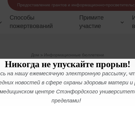
Предоставление грантов и информационно-просветительс
Способы
Примите
пожертвований
участие
Дом
>
Информационные бюллетени
Никогда не упускайте прорыв!
ь на нашу ежемесячную электронную рассылку, ч
едних новостей в сфере охраны здоровья матери и 
медицинском центре Стэнфордского университета
пределами!