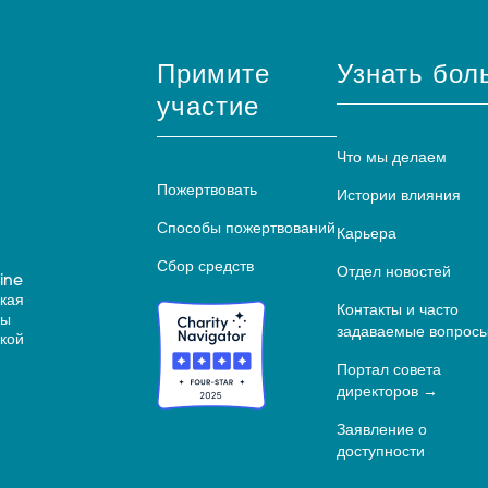
Примите
Узнать бол
участие
Что мы делаем
Пожертвовать
Истории влияния
Способы пожертвований
Карьера
Сбор средств
Отдел новостей
ine
ская
Контакты и часто
ны
задаваемые вопрос
кой
Портал совета
директоров
Заявление о
доступности