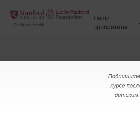
Перейти к содержанию
Наши
приоритеты
Подпишитес
курсе посл
детском 