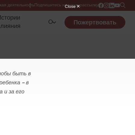
кая деятельность
Подпишитесь на нашу рассылку
Истории
О
Пожертвовать
влияния
тобы быть в
ребенка – в
 и за его