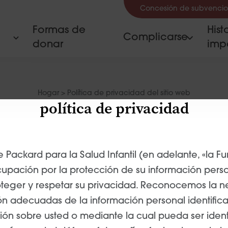
Concesión de subvencio
Formas de
Hist
Complicarse
donar
imp
Hogar
>
Política de privacidad del sitio web
política de privacidad
 Packard para la Salud Infantil (en adelante, «la F
upación por la protección de su información perso
eger y respetar su privacidad. Reconocemos la 
ón adecuadas de la información personal identific
ión sobre usted o mediante la cual pueda ser iden