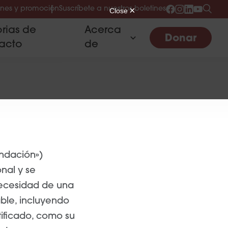
nes y promoción
Suscríbete a nuestros boletines
orias de
Acerca
Donar
acto
de
undación»)
nal y se
necesidad de una
able, incluyendo
tificado, como su