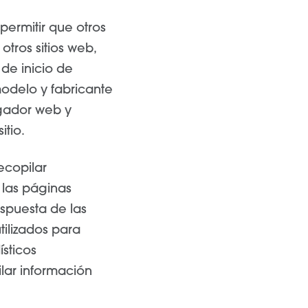
ermitir que otros
otros sitios web,
 de inicio de
modelo y fabricante
egador web y
itio.
ecopilar
 las páginas
espuesta de las
tilizados para
sticos
lar información