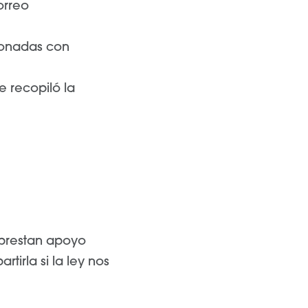
orreo
cionadas con
e recopiló la
 prestan apoyo
irla si la ley nos