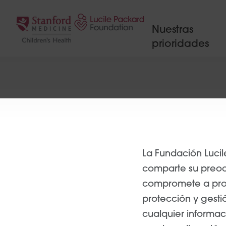
Saltar al contenido
Nuestras
prioridades
La Fundación Lucile
comparte su preoc
compromete a prot
protección y gesti
cualquier informac