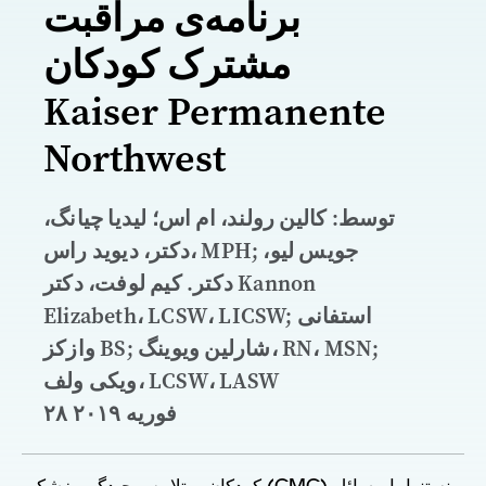
برنامه‌ی مراقبت
مشترک کودکان
Kaiser Permanente
Northwest
توسط: کالین رولند، ام اس؛ لیدیا چیانگ،
دکتر، دیوید راس، MPH; جویس لیو،
دکتر. کیم لوفت، دکتر Kannon
Elizabeth، LCSW، LICSW; استفانی
وازکز BS; شارلین ویوینگ، RN، MSN;
ویکی ولف، LCSW، LASW
۲۸ فوریه ۲۰۱۹