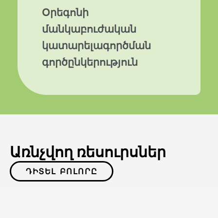
Օրեգոնի
մանկաբուժական
կատարելագործման
գործընկերություն
Առնչվող ռեսուրսներ
ԴԻՏԵԼ ԲՈԼՈՐԸ