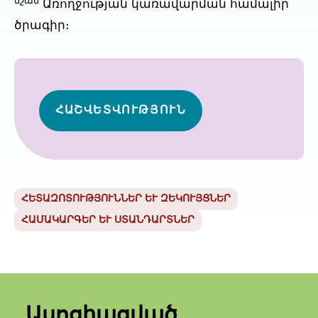
նշան
Առողջության կառավարման համալիր
ծրագիր։
ՀԱՇՎԵՏՎՈՒԹՅՈՒՆ
ՀԵՏԱԶՈՏՈՒԹՅՈՒՆՆԵՐ ԵՒ ԶԵԿՈՒՅՑՆԵՐ
ՀԱՄԱԿԱՐԳԵՐ ԵՒ ՍՏԱՆԴԱՐՏՆԵՐ
Ասոցիացված