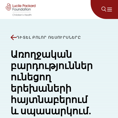
Անցնել բովանդակությանը
ԴԻՏԵԼ ԲՈԼՈՐ ՌԵՍՈՒՐՍՆԵՐԸ
Առողջական
բարդություններ
ունեցող
երեխաների
հայտնաբերում
և սպասարկում.