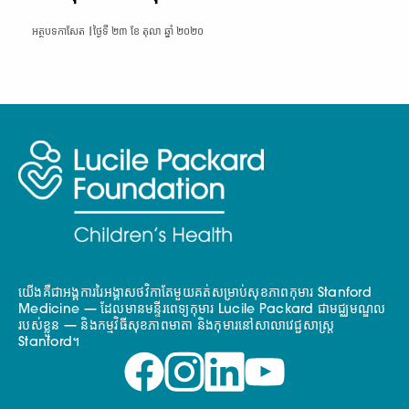
អត្ថបទកាសែត |
ថ្ងៃទី ២៣ ខែ តុលា ឆ្នាំ ២០២០
យើងគឺជាអង្គការរៃអង្គាសថវិកាតែមួយគត់សម្រាប់សុខភាពកុមារ Stanford
Medicine — ដែលមានមន្ទីរពេទ្យកុមារ Lucile Packard ជាមជ្ឈមណ្ឌល
របស់ខ្លួន — និងកម្មវិធីសុខភាពមាតា និងកុមារនៅសាលាវេជ្ជសាស្ត្រ
Stanford។