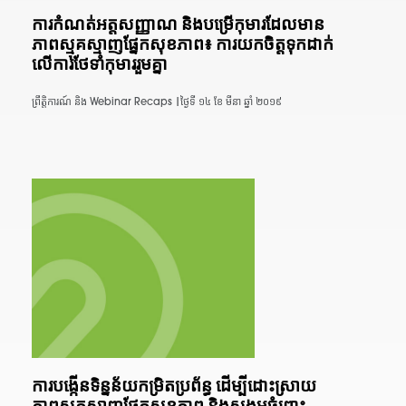
ការកំណត់អត្តសញ្ញាណ និងបម្រើកុមារដែលមាន
ភាពស្មុគស្មាញផ្នែកសុខភាព៖ ការយកចិត្តទុកដាក់
លើការថែទាំកុមាររួមគ្នា
ព្រឹត្តិការណ៍ និង Webinar Recaps |
ថ្ងៃទី ១៤ ខែ មីនា ឆ្នាំ ២០១៩
ការបង្កើនទិន្នន័យកម្រិតប្រព័ន្ធ ដើម្បីដោះស្រាយ
ភាពស្មុគស្មាញផ្នែកសុខភាព និងសង្គមចំពោះ