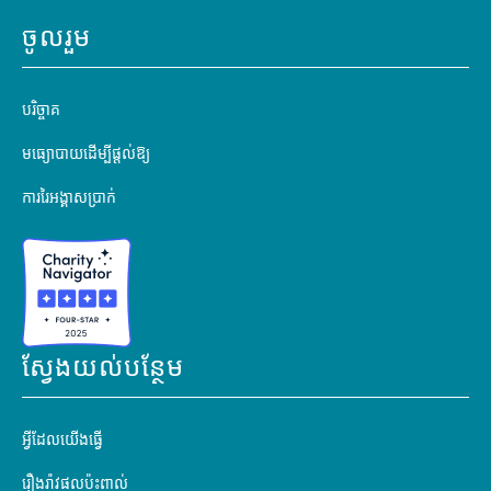
ចូលរួម
បរិច្ចាគ
មធ្យោបាយដើម្បីផ្តល់ឱ្យ
ការរៃអង្គាសប្រាក់
ស្វែងយល់បន្ថែម
អ្វីដែលយើងធ្វើ
រឿងរ៉ាវផលប៉ះពាល់