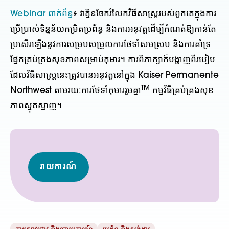
Webinar ពាក់ព័ន្ធ
៖ វាគ្មិនចែករំលែកវិធីសាស្រ្តរបស់ពួកគេក្នុងការ
ប្រើប្រាស់ទិន្នន័យកម្រិតប្រព័ន្ធ និងការអនុវត្តដើម្បីកំណត់ឱ្យកាន់តែ
ប្រសើរឡើងនូវការសម្របសម្រួលការថែទាំសមស្រប និងការគាំទ្រ
ផ្នែកគ្រប់គ្រងសុខភាពសម្រាប់កុមារ។ ការពិភាក្សាក៏បង្ហាញពីរបៀប
ដែលវិធីសាស្រ្តនេះត្រូវបានអនុវត្តនៅក្នុង Kaiser Permanente
TM
Northwest តាមរយៈការថែទាំកុមាររួមគ្នា
កម្មវិធីគ្រប់គ្រងសុខ
ភាពស្មុគស្មាញ។
រាយការណ៍