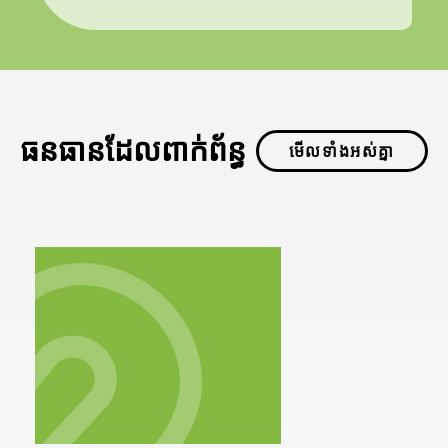
ធនធានដែលពាក់ព័ន្ធ
មើលទាំងអស់គ្នា