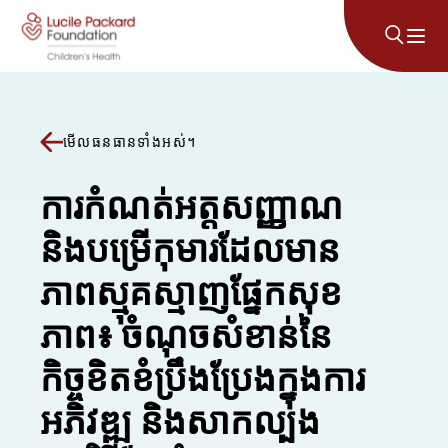
រំលងទៅមាតិកា
មើលធនធានទាំងអស់។
ការកំណត់អត្តសញ្ញាណ
និងបម្រើកុមារដែលមាន
ភាពស្មុគស្មាញផ្នែកសុខ
ភាព៖ ចំណុចសំខាន់នៃ
កិច្ចខិតខំប្រឹងប្រែងក្នុងការ
អភិវឌ្ឍ និងសាកល្បង