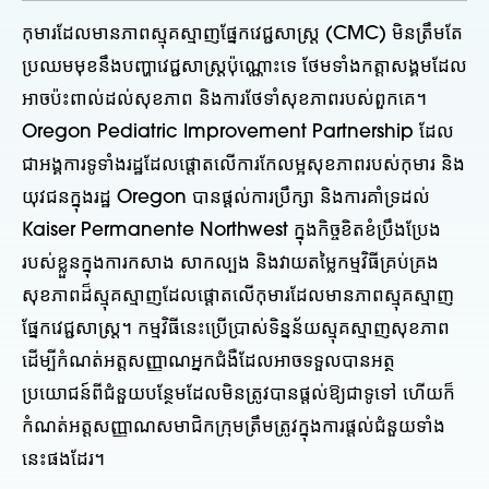
កុមារដែលមានភាពស្មុគស្មាញផ្នែកវេជ្ជសាស្រ្ត (CMC) មិនត្រឹមតែ
ប្រឈមមុខនឹងបញ្ហាវេជ្ជសាស្រ្តប៉ុណ្ណោះទេ ថែមទាំងកត្តាសង្គមដែល
អាចប៉ះពាល់ដល់សុខភាព និងការថែទាំសុខភាពរបស់ពួកគេ។
Oregon Pediatric Improvement Partnership ដែល
ជាអង្គការទូទាំងរដ្ឋដែលផ្តោតលើការកែលម្អសុខភាពរបស់កុមារ និង
យុវជនក្នុងរដ្ឋ Oregon បានផ្តល់ការប្រឹក្សា និងការគាំទ្រដល់
Kaiser Permanente Northwest ក្នុងកិច្ចខិតខំប្រឹងប្រែង
របស់ខ្លួនក្នុងការកសាង សាកល្បង និងវាយតម្លៃកម្មវិធីគ្រប់គ្រង
សុខភាពដ៏ស្មុគស្មាញដែលផ្តោតលើកុមារដែលមានភាពស្មុគស្មាញ
ផ្នែកវេជ្ជសាស្ត្រ។ កម្មវិធីនេះប្រើប្រាស់ទិន្នន័យស្មុគស្មាញសុខភាព
ដើម្បីកំណត់អត្តសញ្ញាណអ្នកជំងឺដែលអាចទទួលបានអត្ថ
ប្រយោជន៍ពីជំនួយបន្ថែមដែលមិនត្រូវបានផ្តល់ឱ្យជាទូទៅ ហើយក៏
កំណត់អត្តសញ្ញាណសមាជិកក្រុមត្រឹមត្រូវក្នុងការផ្តល់ជំនួយទាំង
នេះផងដែរ។