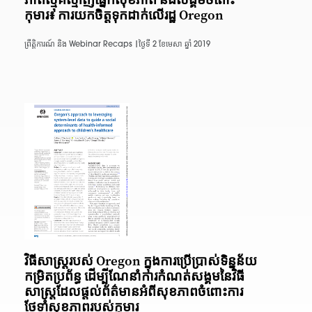
កុមារ៖ ការយកចិត្តទុកដាក់លើរដ្ឋ Oregon
ព្រឹត្តិការណ៍ និង Webinar Recaps |
ថ្ងៃទី 2 ខែមេសា ឆ្នាំ 2019
វិធីសាស្រ្តរបស់ Oregon ក្នុងការប្រើប្រាស់ទិន្នន័យ
កម្រិតប្រព័ន្ធ ដើម្បីណែនាំការកំណត់សង្គមនៃវិធី
សាស្រ្តដែលផ្តល់ព័ត៌មានអំពីសុខភាពចំពោះការ
ថែទាំសុខភាពរបស់កុមារ