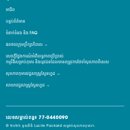
អាជីព
បន្ទប់ព័ត៌មាន
ទំនាក់ទំនង និង FAQ
ផតថលក្រុមប្រឹក្សាភិបាល
សេចក្តីថ្លែងការណ៍អំពីលទ្ធភាពប្រើប្រាស់
កម្មវិធីសម្រាប់កុមារ និងយុវជនដែលមានតម្រូវការថែទាំសុខភាពពិសេស
សុខភាពកុមារវេជ្ជសាស្ត្រស្ទែនហ្វដ
សាលាវេជ្ជសាស្ត្រស្ទែនហ្វដ
លេខសម្គាល់ពន្ធ៖ 77-0440090
© ២០២៦ មូលនិធិ Lucile Packard សម្រាប់សុខភាពកុមារ។.