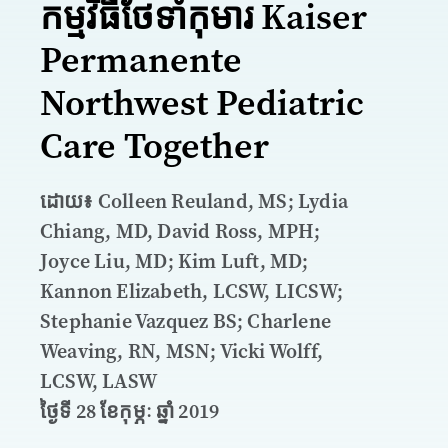
កម្មវិធីថែទាំកុមារ Kaiser
Permanente
Northwest Pediatric
Care Together
ដោយ៖ Colleen Reuland, MS; Lydia
Chiang, MD, David Ross, MPH;
Joyce Liu, MD; Kim Luft, MD;
Kannon Elizabeth, LCSW, LICSW;
Stephanie Vazquez BS; Charlene
Weaving, RN, MSN; Vicki Wolff,
LCSW, LASW
ថ្ងៃទី 28 ខែកុម្ភៈ ឆ្នាំ 2019