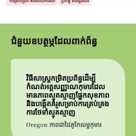
ការស្រាវជ្រាវ និងរបាយការណ៍
ប្រព័ន្ធ និងស្តង់ដារ
ជំនួយឧបត្ថម្ភដែលពាក់ព័ន្ធ
វិធីសាស្រ្តកម្រិតប្រព័ន្ធដើម្បី
កំណត់អត្តសញ្ញាណកុមារដែល
មានភាពស្មុគស្មាញផ្នែកសុខភាព
និងបង្កើតគំរូសម្រាប់ការគ្រប់គ្រង
ការថែទាំស្មុគស្មាញ
Oregon ភាពជាដៃគូកែលម្អកុមារ