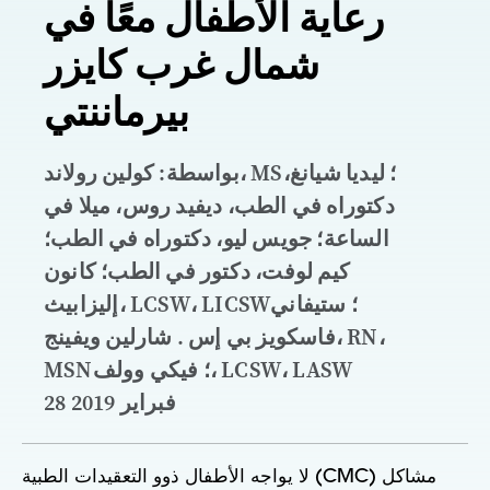
رعاية الأطفال معًا في
شمال غرب كايزر
بيرماننتي
بواسطة: كولين رولاند، MS؛ ليديا شيانغ،
دكتوراه في الطب، ديفيد روس، ميلا في
الساعة؛ جويس ليو، دكتوراه في الطب؛
كيم لوفت، دكتور في الطب؛ كانون
إليزابيث، LCSW، LICSW؛ ستيفاني
فاسكويز بي إس . شارلين ويفينج، RN،
MSN؛ فيكي وولف، LCSW، LASW
28 فبراير 2019
لا يواجه الأطفال ذوو التعقيدات الطبية (CMC) مشاكل