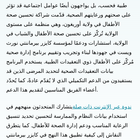
طبية فحسب، بل يواجهون أيضًا عوامل اجتماعية قد تؤثر
على صحتهم ورعايتهم الصحية. قدّمت شراكة تحسين صحة
الأطفال في ولاية أوريغون، وهي منظمة على مستوى
الولاية تُركّز على تحسين صحة الأطفال والشباب في
الولاية، استشارات ودعمًا لمؤسسة كايزر بيرماننتي نورث
ويست في جهودها لبناء وتجريب وتقييم برنامج إدارة صحية
مُركّز على الأطفال ذوي التعقيدات الطبية. يستخدم البرنامج
بيانات التعقيدات الصحية لتحديد المرضى الذين قد
يستفيدون من الدعم التكميلي الذي لا يُقدّم عادةً، كما يُحدّد
أعضاء الفريق المناسبين لتقديم هذا الدعم.
ندوة عبر الإنترنت ذات صلة
يتشارك المتحدثون منهجهم في
استخدام بيانات النظام والممارسة لتحسين تحديد تنسيق
الرعاية المناسب ودعم إدارة الصحة للأطفال. كما يتطرق
النقاش إلى كيفية تطبيق هذا النهج في كايزر بيرماننتي