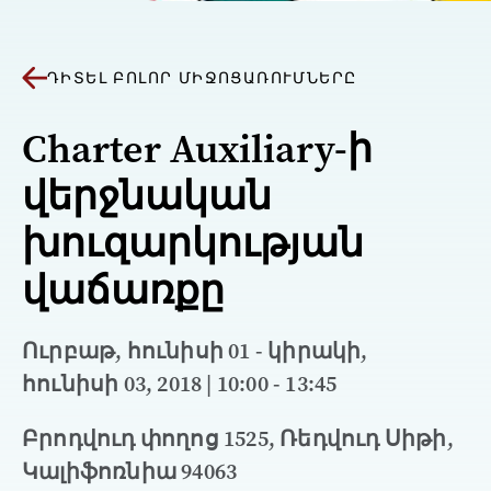
ԴԻՏԵԼ ԲՈԼՈՐ ՄԻՋՈՑԱՌՈՒՄՆԵՐԸ
Charter Auxiliary-ի
վերջնական
խուզարկության
վաճառքը
Ուրբաթ, հունիսի 01 - կիրակի,
հունիսի 03, 2018 | 10:00 - 13:45
Բրոդվուդ փողոց 1525, Ռեդվուդ Սիթի,
Կալիֆոռնիա 94063