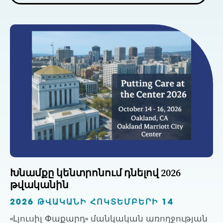
Խնամքը կենտրոնում դնելով 2026
թվականին
2026 ԹՎԱԿԱՆԻ ՀՈԿՏԵՄԲԵՐԻ 14
«Լյուսիլ Փաքարդ» մանկական առողջության