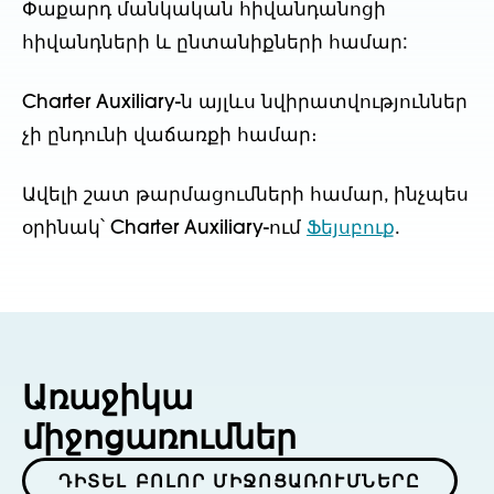
Փաքարդ մանկական հիվանդանոցի
հիվանդների և ընտանիքների համար:
Charter Auxiliary-ն այլևս նվիրատվություններ
չի ընդունի վաճառքի համար։
Ավելի շատ թարմացումների համար, ինչպես
օրինակ՝ Charter Auxiliary-ում
Ֆեյսբուք
.
Առաջիկա
միջոցառումներ
ԴԻՏԵԼ ԲՈԼՈՐ ՄԻՋՈՑԱՌՈՒՄՆԵՐԸ