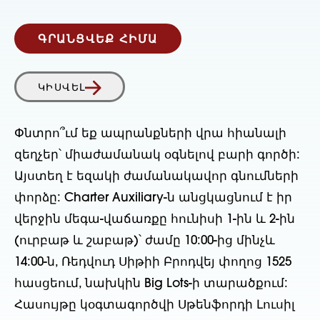
ԳՐԱՆՑՎԵՔ ՀԻՄԱ
ԿԻՍՎԵԼ
Փնտրո՞ւմ եք ապրանքների վրա հիանալի
զեղչեր՝ միաժամանակ օգնելով բարի գործի:
Այստեղ է եզակի ժամանակավոր գնումների
փորձը: Charter Auxiliary-ն անցկացնում է իր
վերջին մեգա-վաճառքը հունիսի 1-ին և 2-ին
(ուրբաթ և շաբաթ)՝ ժամը 10:00-ից մինչև
14:00-ն, Ռեդվուդ Սիթիի Բրոդվեյ փողոց 1525
հասցեում, նախկին Big Lots-ի տարածքում:
Հասույթը կօգտագործվի Սթենֆորդի Լուսիլ