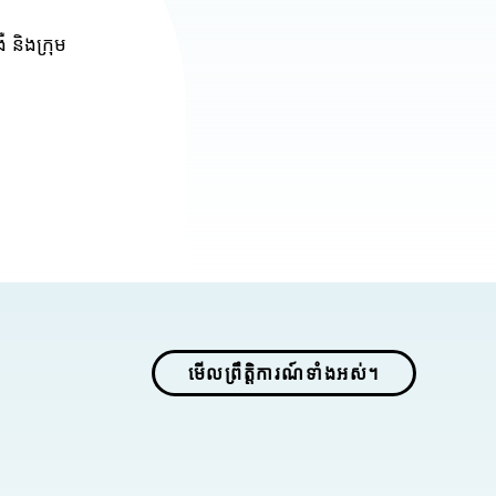
 និងក្រុម
មើលព្រឹត្តិការណ៍ទាំងអស់។