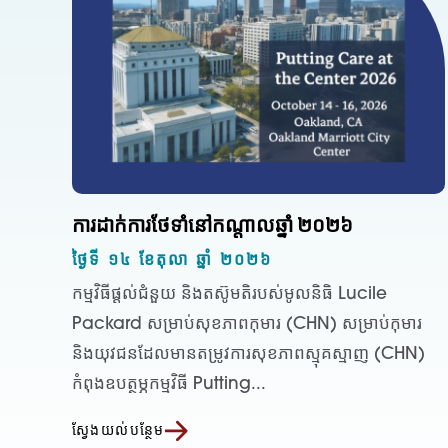
ការដាក់ការថែទាំនៅកណ្តាលឆ្នាំ ២០២៦
ថ្ងៃទី ១៤ ខែតុលា ឆ្នាំ ២០២៦
កម្មវិធីផ្តល់ជំនួយ និងតស៊ូមតិរបស់មូលនិធិ Lucile
Packard សម្រាប់សុខភាពកុមារ (CHN) សម្រាប់កុមារ
និងយុវជនដែលមានតម្រូវការសុខភាពស្មុគស្មាញ (CHN)
កំពុងឧបត្ថម្ភកម្មវិធី Putting...
ស្វែងយល់បន្ថែម