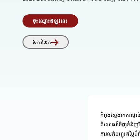
ចុះឈ្មោះឥឡូវនេះ
ចែករំលែក
កំពុងស្វែងរកការផ
ពិសោធន៍ទិញទំនិញ
ការលក់បញ្ចុះតម្លៃដ៏