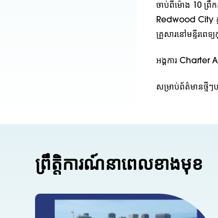
ចាប់ពីម៉ោង 10 ព្រ
Redwood City ក្នុង
គ្រួសារនៅមន្ទីរព
អង្គការ Charte
សម្រាប់ព័ត៌មានថ្ម
ព្រឹត្តិការណ៍នាពេលខាងមុខ