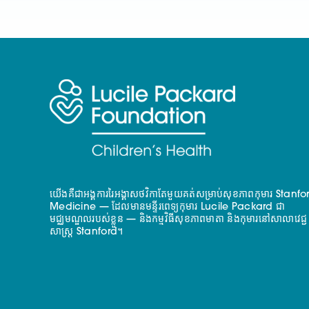
យើងគឺជាអង្គការរៃអង្គាសថវិកាតែមួយគត់សម្រាប់សុខភាពកុមារ Stanfo
Medicine — ដែលមានមន្ទីរពេទ្យកុមារ Lucile Packard ជា
មជ្ឈមណ្ឌលរបស់ខ្លួន — និងកម្មវិធីសុខភាពមាតា និងកុមារនៅសាលាវេជ្ជ
សាស្ត្រ Stanford។