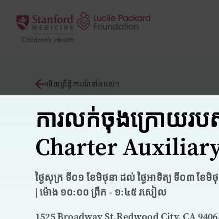
រំលងទៅមាតិកា
មើលព្រឹត្តិការណ៍ទាំងអស់។
ការលក់​ចុងក្រោយ​រប
Charter Auxiliar
ថ្ងៃសុក្រ ទី០១ ខែមិថុនា ដល់ ថ្ងៃអាទិត្យ ទី០៣ ខែមិថ
| ម៉ោង ១០:០០ ព្រឹក - ១:៤៥ រសៀល
1525 Broadway St.Redwood City, CA 9406