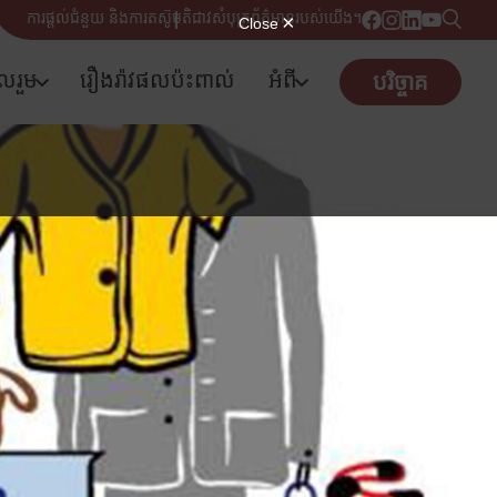
ការផ្តល់ជំនួយ និងការតស៊ូមតិ
ជាវសំបុត្រព័ត៌មានរបស់យើង។
ូលរួម
រឿងរ៉ាវផលប៉ះពាល់
អំពី
បរិច្ចាគ