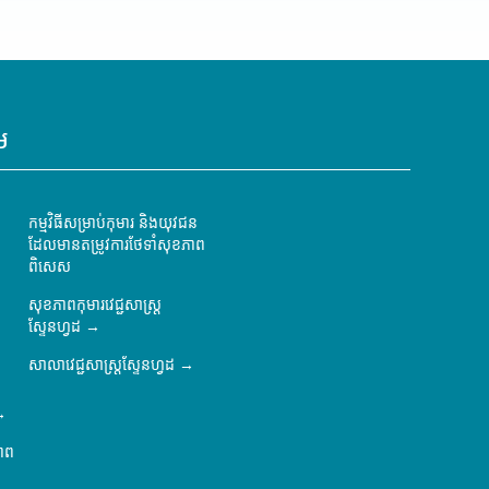
ម
កម្មវិធីសម្រាប់កុមារ និងយុវជន
ដែលមានតម្រូវការថែទាំសុខភាព
ពិសេស
សុខភាពកុមារវេជ្ជសាស្ត្រ
ស្ទែនហ្វដ
សាលាវេជ្ជសាស្ត្រស្ទែនហ្វដ
ភាព