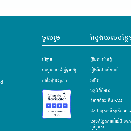
ចូលរួម
ស្វែងយល់បន្ថែ
បរិច្ចាគ
អ្វីដែលយើងធ្វើ
មធ្យោបាយដើម្បីផ្តល់ឱ្យ
រឿងរ៉ាវផលប៉ះពាល់
ការរៃអង្គាសប្រាក់
អាជីព
rd
បន្ទប់ព័ត៌មាន
ទំនាក់ទំនង និង FAQ
ផតថលក្រុមប្រឹក្សាភិបាល
សេចក្តីថ្លែងការណ៍អំពីលទ្ធ
ប្រើប្រាស់