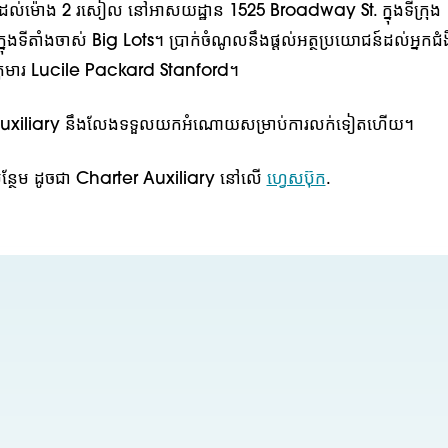
ឹកដល់ម៉ោង 2 រសៀល នៅអាសយដ្ឋាន 1525 Broadway St. ក្នុងទីក្រុង
ទីតាំងចាស់ Big Lots។ ប្រាក់ចំណូលនឹងផ្តល់អត្ថប្រយោជន៍ដល់អ្នកជំងឺ
េទ្យកុមារ Lucile Packard Stanford។
r Auxiliary នឹងលែងទទួលយកអំណោយសម្រាប់ការលក់ទៀតហើយ។
ីៗបន្ថែម ដូចជា Charter Auxiliary នៅលើ
ហ្វេសប៊ុក
.