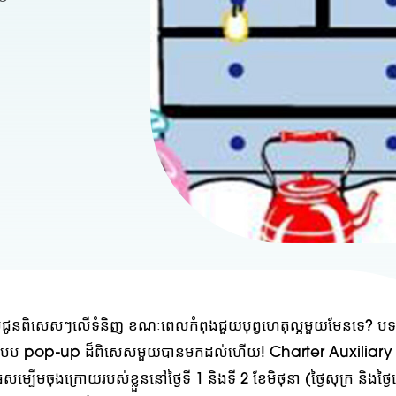
្តល់ជូនពិសេសៗលើទំនិញ ខណៈពេលកំពុងជួយបុព្វហេតុល្អមួយមែនទេ? បទ
បែប pop-up ដ៏ពិសេសមួយបានមកដល់ហើយ! Charter Auxiliary ន
ធំសម្បើមចុងក្រោយរបស់ខ្លួននៅថ្ងៃទី 1 និងទី 2 ខែមិថុនា (ថ្ងៃសុក្រ និងថ្ង