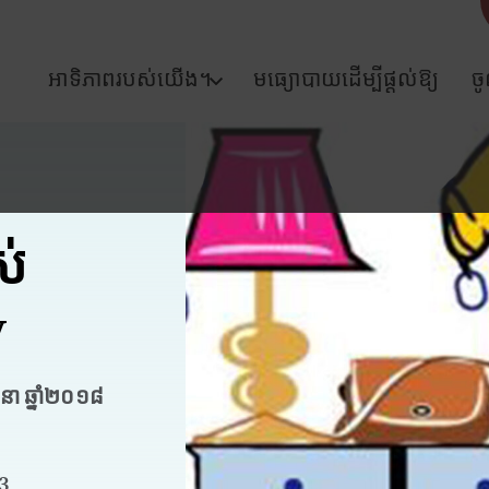
អាទិភាពរបស់យើង។
មធ្យោបាយដើម្បីផ្តល់ឱ្យ
ច
ស់
y
ុនា ឆ្នាំ២០១៨
3