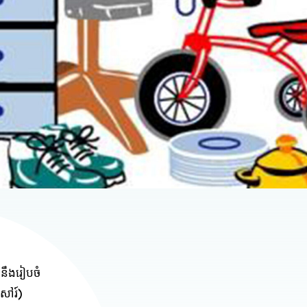
ឹងរៀបចំ
ៃសៅរ៍)