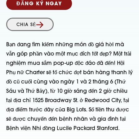
ĐĂNG KÝ NGAY
CHIA SẺ
Bạn đang tìm kiếm những món đồ giá hời mà
vẫn góp phần vào một mục đích tốt đẹp? Một trải
nghiệm mua sắm pop-up độc đáo đã đến! Hội
Phụ nữ Charter sẽ tổ chức đợt bán hàng thanh lý
đồ cũ cuối cùng vào ngày 1 và 2 tháng 6 (Thứ
Sáu và Thứ Bảy), từ 10 giờ sáng đến 2 giờ chiều
tại địa chỉ 1525 Broadway St. ở Redwood City, tại
địa điểm trước đây của Big Lots. Số tiền thu được
sẽ được chuyển đến bệnh nhân và gia đình tại
Bệnh viện Nhi đồng Lucile Packard Stanford.