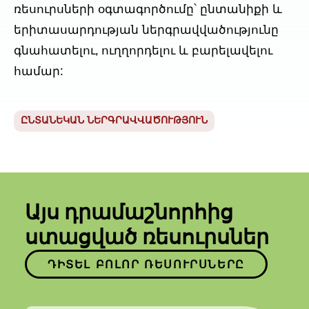
ռեսուրսների օգտագործումը՝ ընտանիքի և
երիտասարդության ներգրավվածությունը
գնահատելու, ուղղորդելու և բարելավելու
համար:
ԸՆՏԱՆԵԿԱՆ ՆԵՐԳՐԱՎՎԱԾՈՒԹՅՈՒՆ
Այս դրամաշնորհից
ստացված ռեսուրսներ
ԴԻՏԵԼ ԲՈԼՈՐ ՌԵՍՈՒՐՍՆԵՐԸ