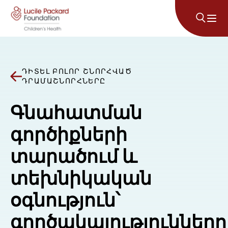
Անցնել բովանդակությանը
ԴԻՏԵԼ ԲՈԼՈՐ ՇՆՈՐՀՎԱԾ
ԴՐԱՄԱՇՆՈՐՀՆԵՐԸ
Գնահատման
գործիքների
տարածում և
տեխնիկական
օգնություն՝
գործակալություններո