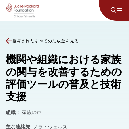
コンテンツにスキップ
授与されたすべての助成金を見る
機関や組織における家族
の関与を改善するための
評価ツールの普及と技術
支援
組織：
家族の声
主な連絡先:
ノラ・ウェルズ