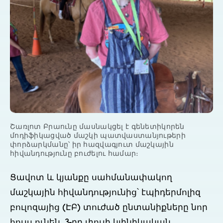
Շառլոտ Բրաունը մասնակցել է գենետիկորեն
մոդիֆիկացված մաշկի պատվաստանյութերի
փորձարկմանը՝ իր հազվագյուտ մաշկային
հիվանդությունը բուժելու համար։
Ցավոտ և կյանքը սահմանափակող
մաշկային հիվանդությունից՝ էպիդերմոլիզ
բուլոզայից (ԷԲ) տուժած ընտանիքները նոր
հույս ունեն. 3-րդ փուլի կլինիկական