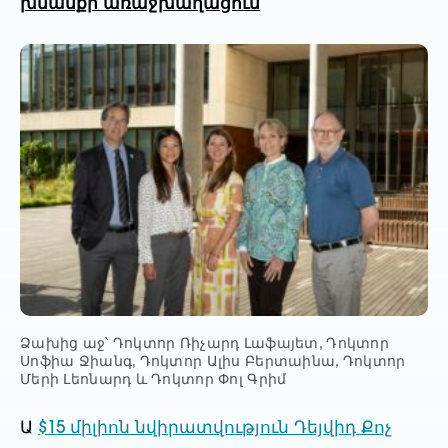
խնամքի առաջխաղացում
Ձախից աջ՝ Դոկտոր Ռիչարդ Լաֆայետ, Դոկտոր
Սոֆիա Ջիանգ, Դոկտոր Ալիս Բերտաինա, Դոկտոր
Մերի Լեոնարդ և Դոկտոր Փոլ Գրիմ
Ա
$15 միլիոն նվիրատվություն Դեյվիդ Քոչ