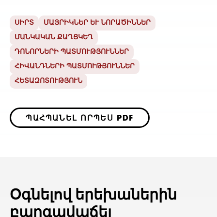
ՍԻՐՏ
ՄԱՅՐԻԿՆԵՐ ԵՒ ՆՈՐԱԾԻՆՆԵՐ
ՄԱՆԿԱԿԱՆ ՔԱՂՑԿԵՂ
ԴՈՆՈՐՆԵՐԻ ՊԱՏՄՈՒԹՅՈՒՆՆԵՐ
ՀԻՎԱՆԴՆԵՐԻ ՊԱՏՄՈՒԹՅՈՒՆՆԵՐ
ՀԵՏԱԶՈՏՈՒԹՅՈՒՆ
ՊԱՀՊԱՆԵԼ ՈՐՊԵՍ PDF
Օգնելով երեխաներին
բարգավաճել