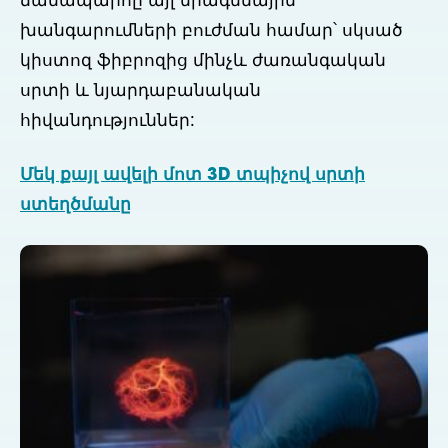
ճանապարհը այլ միագենային
խանգարումների բուժման համար՝ սկսած
կիստոզ ֆիբրոզից մինչև ժառանգական
սրտի և նյարդաբանական
հիվանդություններ:
Մեկ քայլ ավելի մոտ 3D տպիչով սրտի
ստեղծմանը