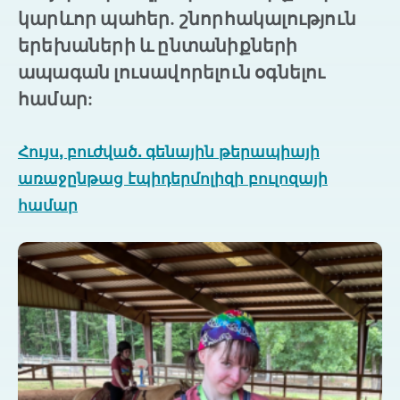
կարևոր պահեր. շնորհակալություն
երեխաների և ընտանիքների
ապագան լուսավորելուն օգնելու
համար:
Հույս, բուժված. գենային թերապիայի
առաջընթաց էպիդերմոլիզի բուլոզայի
համար