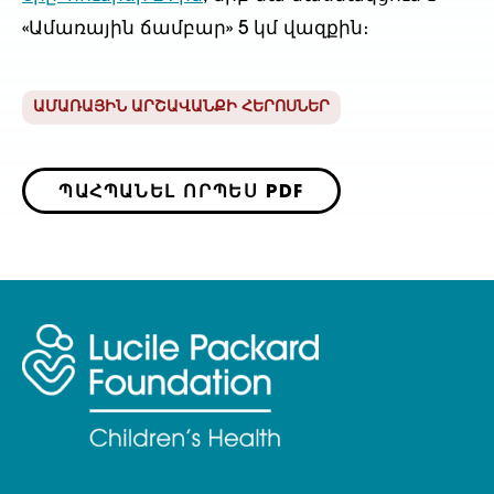
«Ամառային ճամբար» 5 կմ վազքին։
ԱՄԱՌԱՅԻՆ ԱՐՇԱՎԱՆՔԻ ՀԵՐՈՍՆԵՐ
ՊԱՀՊԱՆԵԼ ՈՐՊԵՍ PDF