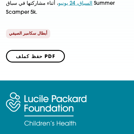
السباق، 24 يونيو
، أثناء مشاركتها في سباق Summer 
Scamper 5k.
أبطال سكامبر الصيفي
حفظ كملف PDF