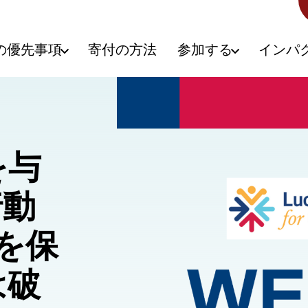
の優先事項
寄付の方法
参加する
インパ
を与
行動
何を保
は破