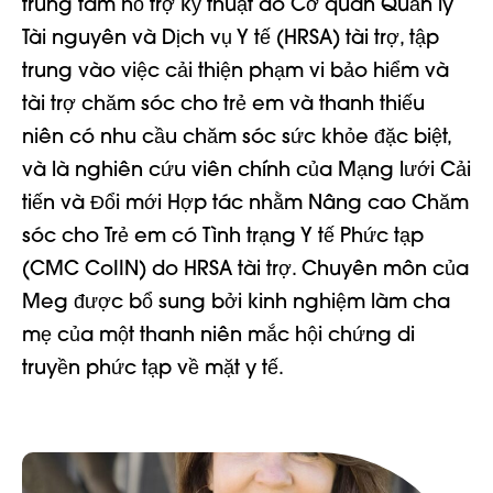
trung tâm hỗ trợ kỹ thuật do Cơ quan Quản lý
Tài nguyên và Dịch vụ Y tế (HRSA) tài trợ, tập
trung vào việc cải thiện phạm vi bảo hiểm và
tài trợ chăm sóc cho trẻ em và thanh thiếu
niên có nhu cầu chăm sóc sức khỏe đặc biệt,
và là nghiên cứu viên chính của Mạng lưới Cải
tiến và Đổi mới Hợp tác nhằm Nâng cao Chăm
sóc cho Trẻ em có Tình trạng Y tế Phức tạp
(CMC CoIIN) do HRSA tài trợ. Chuyên môn của
Meg được bổ sung bởi kinh nghiệm làm cha
mẹ của một thanh niên mắc hội chứng di
truyền phức tạp về mặt y tế.