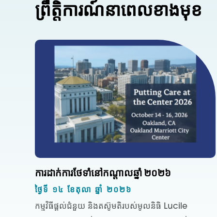
ព្រឹត្តិការណ៍នាពេលខាងមុខ
ការដាក់ការថែទាំនៅកណ្តាលឆ្នាំ ២០២៦
ថ្ងៃទី ១៤ ខែតុលា ឆ្នាំ ២០២៦
កម្មវិធីផ្តល់ជំនួយ និងតស៊ូមតិរបស់មូលនិធិ Lucile