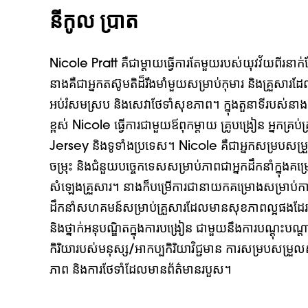
នីកូល ប្រាត
Nicole Pratt គឺជាម្តាយធ្វើការតែមួយរបស់យុវវ័យពីរន
នាងគឺជាអ្នកតស៊ូមតិដ៏រឹងមាំមួយសម្រាប់កុមារ និងគ្រួសារដែ
អប់រំសមស្រប និងសេវាថែទាំសុខភាព។ ក្នុងតួនាទីរបស់នាងជា
ខ្ពស់ Nicole ធ្វើការជាមួយឪពុកម្តាយ គ្រូបង្រៀន អ្នកគ្
Jersey និងទូទាំងប្រទេស។ Nicole គឺជាអ្នកសម្របសម្រួ
ចម្រុះ និងជំនួយបច្ចេកទេសសម្រាប់ភាពជាអ្នកដឹកនាំក្នុងគម្
សំឡេងគ្រួសារ។ នាងក៏បម្រើការជានាយកគម្រោងសម្រាប់ការពង
ដឹកនាំសហគមន៍សម្រាប់គ្រួសារដែលមានសុខភាពល្អផងដែរ។ Nic
និងថ្នាក់អនុបណ្ឌិតក្នុងការបង្រៀន ជាមួយនឹងការបណ្តុះបណ្
កិរិយារបស់មនុស្ស/អាកប្បកិរិយាវិជ្ជមាន ការសម្របសម្រួល
ភាព និងការថែទាំដែលមានព័ត៌មានរបួស។