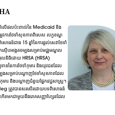
MHA
ិលើផលប៉ះពាល់នៃ Medicaid និង
រូវការថែទាំសុខភាពពិសេស លក្ខខណ្ឌ
ពិសោធន៍ជាង 15 ឆ្នាំនៃការផ្តល់សេវាថែទាំ
នកស៊ើបអង្កេតចម្បងសម្រាប់មជ្ឈមណ្ឌល
់មូលនិធិដោយ HRSA (HRSA)
ប្បទាននៃការថែទាំកុមារ និងយុវជនដែល
ចម្បងសម្រាប់បណ្តាញថែទាំសុខភាពដែល
មារ និងបណ្តាញជំនួយផ្នែកវេជ្ជសាស្ត្រ។
់ Meg ត្រូវបានសរសើរដោយបទពិសោធន៍
លបានកើតមកជាមួយនឹងរោគសញ្ញាហ្សែនដែល