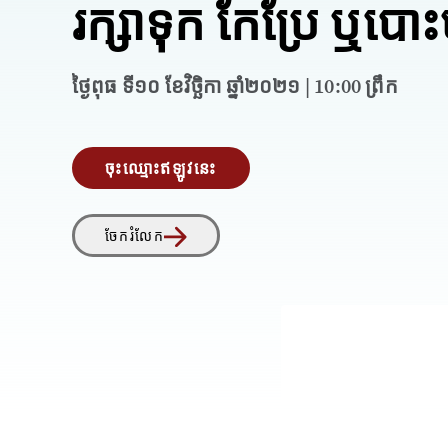
រក្សាទុក កែប្រែ ឬបោះ
ថ្ងៃពុធ ទី១០ ខែវិច្ឆិកា ឆ្នាំ២០២១ | 10:00 ព្រឹក
ចុះឈ្មោះឥឡូវនេះ
ចែករំលែក