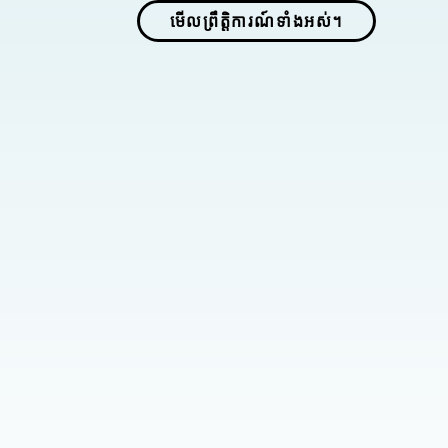
មើលព្រឹត្តិការណ៍ទាំងអស់។