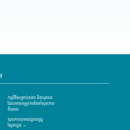
ម
កម្មវិធីសម្រាប់កុមារ និងយុវជន
ដែលមានតម្រូវការថែទាំសុខភាព
ពិសេស
សុខភាពកុមារវេជ្ជសាស្ត្រ
ស្ទែនហ្វដ