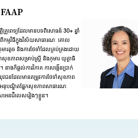
 FAAP
តិគ្រូពេទ្យដែលមានបទពិសោធន៍ 30+ ឆ្នាំ
ីកម្មវិធីក្នុងវិស័យសាធារណៈ គោល
កុមារតូច និងការថែទាំដែលគ្រប់គ្រងដោយ
ាពសម្រាប់ស្ត្រី និងកុមារ យុត្តាធិ
 នាងក៏ផ្តល់ការវិភាគ ការបង្កើនប្រាក់
ិងយុវជនដែលមានតម្រូវការថែទាំសុខភាព
ាក់អនុបណ្ឌិតផ្នែកសុខភាពសាធារណៈ
ងឡូសអេនជឺលេសរៀងៗខ្លួន។