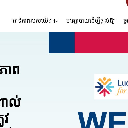
អាទិភាពរបស់យើង។
មធ្យោបាយដើម្បីផ្តល់ឱ្យ
ច
ភាព
ពាល់
ូវ