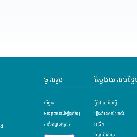
ចូលរួម
ស្វែងយល់បន្ថែ
បរិច្ចាគ
អ្វីដែលយើងធ្វើ
មធ្យោបាយដើម្បីផ្តល់ឱ្យ
រឿងរ៉ាវផលប៉ះពាល់
ការរៃអង្គាសប្រាក់
អាជីព
rd
បន្ទប់ព័ត៌មាន