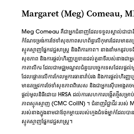
Margaret (Meg) Comeau, 
Meg Comeau គឺជាអ្នកជំនាញដែលទទួលស្គាល់ជាជាត
កំណែទម្រង់ការថែទាំសុខភាពសហព័ន្ធលើកុមារដែលមានតម្
ស្មុគស្មាញផ្នែកវេជ្ជសាស្ត្រ និងពិការភាព។ នាងនាំមកនូវបទ
សុខភាព និងការផ្តល់ហិរញ្ញប្បទានដល់តួនាទីរបស់នាងជាអ្
កាតាលីករ ដែលជាមជ្ឈមណ្ឌលជំនួយបច្ចេកទេសដែលផ្តល
ដែលផ្តោតលើការកែលម្អការធានារ៉ាប់រង និងការផ្តល់ហិរញ្ញ
មានតម្រូវការថែទាំសុខភាពពិសេស និងជាអ្នកស៊ើបអង្កេត
ផ្តល់មូលនិធិដោយ HRSA ដល់ការសហការបង្កើតថ្មីសម្រាប់កុ
ភាពស្មុគស្មាញ (CMC CoIIN) ។ ជំនាញវិជ្ជាជីវៈរបស
របស់នាងក្នុងនាមជាឪពុកម្តាយរបស់ក្មេងជំទង់ម្នាក់ដែ
ស្មុគស្មាញផ្នែកវេជ្ជសាស្ត្រ។