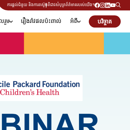
ការផ្តល់ជំនួយ និងការតស៊ូមតិ
ជាវសំបុត្រព័ត៌មានរបស់យើង។
ូលរួម
រឿងរ៉ាវផលប៉ះពាល់
អំពី
បរិច្ចាគ