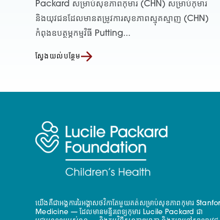
Packard សម្រាប់សុខភាពកុមារ (CHN) សម្រាប់កុមារ
និងយុវជនដែលមានតម្រូវការសុខភាពស្មុគស្មាញ (CHN)
កំពុងឧបត្ថម្ភកម្មវិធី Putting...
ស្វែងយល់បន្ថែម
យើងគឺជាអង្គការរៃអង្គាសថវិកាតែមួយគត់សម្រាប់សុខភាពកុមារ Stanfo
Medicine — ដែលមានមន្ទីរពេទ្យកុមារ Lucile Packard ជា