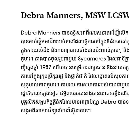
Debra Manners, MSW LCS
Debra Manners បាន​ឧទ្ទិស​អាជីព​របស់​នាង​ដើម្បី​លើក​កម
បានចាប់ផ្តើមអាជីពរបស់នាងដែលធ្វើការនៅក្នុងទីជំរករបស់កុ
ក្នុងការយល់ដឹង និងការព្យាបាលទាំងផលប៉ះពាល់ភ្លាមៗ និងពេ
កុមារ។ នាងបានចូលរួមជាមួយ Sycamores ដែលជាទីភ្នាក់ងារ
ញ៉ាក្នុងឆ្នាំ 1987 ហើយបានបម្រើការជាប្រធាន និងនាយកប្រត
ការនៅក្នុងក្រុមប្រឹក្សារដ្ឋ និងថ្នាក់ជាតិ ដែលផ្តោតលើ
សុខុមាលភាពកុមារ។ តាមរយៈការសហការរបស់នាងជាមួយភ
រដ្ឋាភិបាលផ្សេងទៀត ឥទ្ធិពលរបស់នាងបានលាតសន្ធឹង
បុគ្គលិកសង្គមកិច្ចគ្លីនិកដែលមានអាជ្ញាប័ណ្ណ Debra បានទ
សង្គមពីសាកលវិទ្យាល័យវ៉ាស៊ីនតោន។