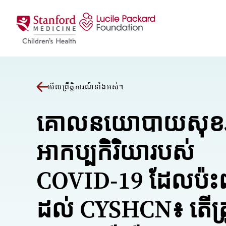
រំលងទៅមាតិកា
មើលព្រឹត្តិការណ៍ទាំងអស់។
គោលនយោបាយសុខ
អាកប្បកិរិយារបស់
COVID-19 ដែលប៉ះ
ដល់ CYSHCN៖ តើត្រ