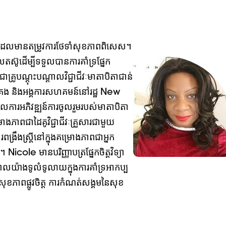
ាក់ដែលមានតម្រូវការថែទាំសុខភាពពិសេស។
លតស៊ូដើម្បីទទួលបានការគាំទ្រផ្នែក
គ្រូបណ្តុះបណ្តាលវិជ្ជាជីវៈមាតាបិតាជាន់
រប់គ្រង និងអង្គការសហគមន៍នៅរដ្ឋ New
លការអភិវឌ្ឍន៍ការចូលរួមរបស់មាតាបិតា
រោងភាពជាដៃគូវិជ្ជាជីវៈគ្រួសារជាមួយ
្រឹងស្ត្រីនៅក្នុងគម្រោងភាពជាអ្នក
ole មានបរិញ្ញាបត្រផ្នែកចិត្តវិទ្យា
តាលយ៉ាងទូលំទូលាយក្នុងការគាំទ្រអាកប្ប
សុខភាពផ្លូវចិត្ត ការកំណត់សង្គមនៃសុខ