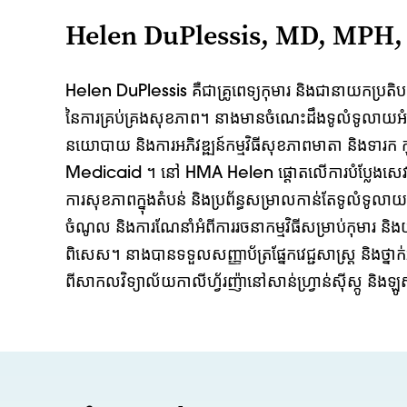
Helen DuPlessis, MD, MPH,
Helen DuPlessis គឺជាគ្រូពេទ្យកុមារ និងជានាយកប្រតិបត្
នៃការគ្រប់គ្រងសុខភាព។ នាងមានចំណេះដឹងទូលំទូលាយអំព
នយោបាយ និងការអភិវឌ្ឍន៍កម្មវិធីសុខភាពមាតា និងទារក 
Medicaid ។ នៅ HMA Helen ផ្តោតលើការបំប្លែងសេវាសុខភ
ការសុខភាពក្នុងតំបន់ និងប្រព័ន្ធសម្រាលកាន់តែទូលំទូលាយ។
ចំណូល និងការណែនាំអំពីការរចនាកម្មវិធីសម្រាប់កុមារ ន
ពិសេស។ នាងបានទទួលសញ្ញាប័ត្រផ្នែកវេជ្ជសាស្ត្រ និងថ្ន
ពីសាកលវិទ្យាល័យកាលីហ្វ័រញ៉ានៅសាន់ហ្វ្រាន់ស៊ីស្កូ និ