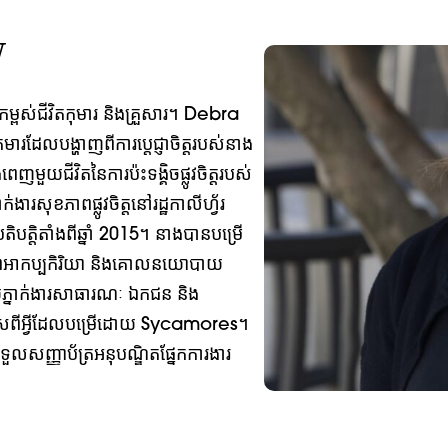
W
្ពស់​ជីវិត​កុមារ និង​គ្រួសារ។ Debra
មារដែលបង្ហាញពីការប្តេជ្ញាចិត្តរបស់នាង
ញមួយជីវិតនៃការប៉ះទង្គិចផ្លូវចិត្តរបស់
សុខភាពផ្លូវចិត្តនៅរដ្ឋកាលីហ្វ័រ
ិបត្តិតាំងពីឆ្នាំ 2015។ នាងបានបម្រើ
សុខភាពអាកប្បកិរិយា និងគោលនយោបាយ
្នាក់ងារសាធារណៈ ឯកជន និង
លើសពីអ្វីដែលបម្រើដោយ Sycamores។
ទួលសញ្ញាប័ត្រអនុបណ្ឌិតផ្នែកការងារ