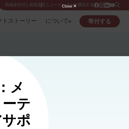
助成金交付と政策提言
ニュースレターを購読する
クトストーリー
について
寄付する
ー：メ
リーテ
アサポ