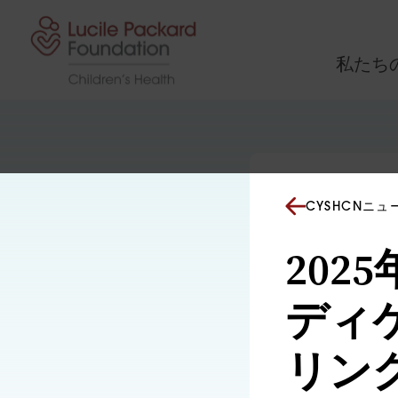
コンテンツにスキップ
私たち
CYSHCNニ
202
ディ
リン