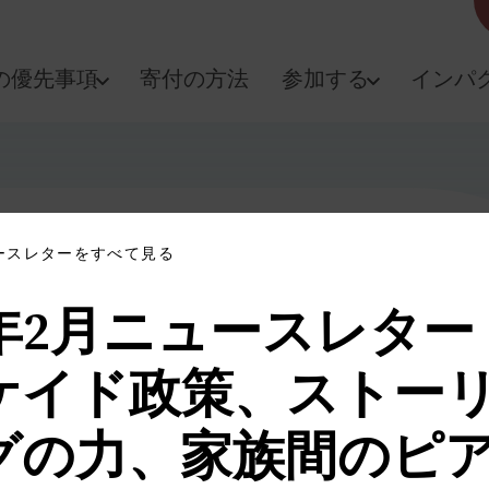
の優先事項
寄付の方法
参加する
インパ
ュースレターをすべて見る
5年2月ニュースレタ
ケイド政策、ストー
グの力、家族間のピ