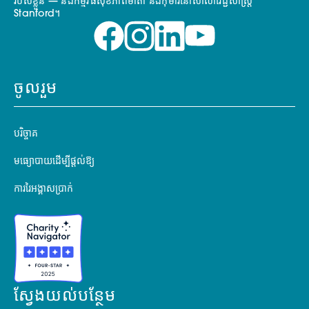
របស់ខ្លួន — និងកម្មវិធីសុខភាពមាតា និងកុមារនៅសាលាវេជ្ជសាស្ត្រ
Stanford។
ចូលរួម
បរិច្ចាគ
មធ្យោបាយដើម្បីផ្តល់ឱ្យ
ការរៃអង្គាសប្រាក់
ស្វែងយល់បន្ថែម