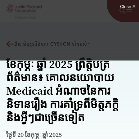
រំលងទៅមាតិកា
មើលសំបុត្រព័ត៌មាន CYSHCN ទាំងអស់។
ខែកុម្ភៈ ឆ្នាំ 2025 ព្រឹត្តិបត្រ
ព័ត៌មាន៖ គោលនយោបាយ
Medicaid អំណាចនៃការ
និទានរឿង ការគាំទ្រពីមិត្តភក្តិ
និងអ្វីៗជាច្រើនទៀត
ថ្ងៃទី 20 ខែកុម្ភៈ ឆ្នាំ 2025