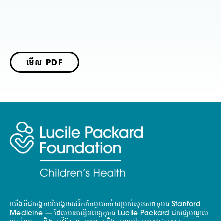
មើល PDF
យើងគឺជាអង្គការរៃអង្គាសថវិកាតែមួយគត់សម្រាប់សុខភាពកុមារ Stanford
Medicine — ដែលមានមន្ទីរពេទ្យកុមារ Lucile Packard ជាមជ្ឈមណ្ឌល