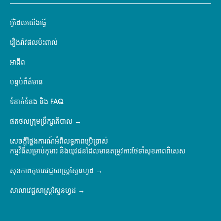
អ្វីដែលយើងធ្វើ
រឿងរ៉ាវផលប៉ះពាល់
អាជីព
បន្ទប់ព័ត៌មាន
ទំនាក់ទំនង និង FAQ
ផតថលក្រុមប្រឹក្សាភិបាល
សេចក្តីថ្លែងការណ៍អំពីលទ្ធភាពប្រើប្រាស់
កម្មវិធីសម្រាប់កុមារ និងយុវជនដែលមានតម្រូវការថែទាំសុខភាពពិសេស
សុខភាពកុមារវេជ្ជសាស្ត្រស្ទែនហ្វដ
សាលាវេជ្ជសាស្ត្រស្ទែនហ្វដ