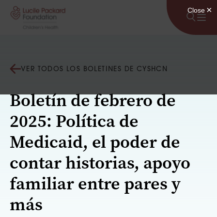
Saltar al contenido
VER TODOS LOS BOLETINES DE CYSHCN
Boletín de febrero de
2025: Política de
Medicaid, el poder de
contar historias, apoyo
familiar entre pares y
más