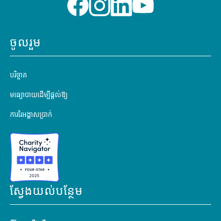
ចូលរួម
បរិច្ចាគ
មធ្យោបាយដើម្បីផ្តល់ឱ្យ
ការរៃអង្គាសប្រាក់
ស្វែងយល់បន្ថែម