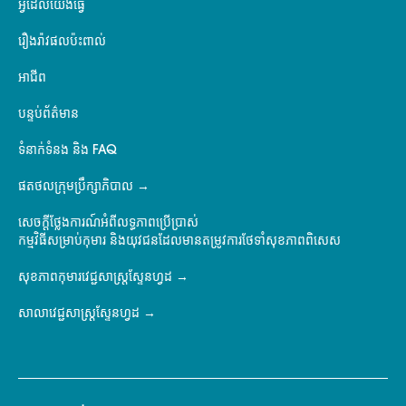
អ្វីដែលយើងធ្វើ
រឿងរ៉ាវផលប៉ះពាល់
អាជីព
បន្ទប់ព័ត៌មាន
ទំនាក់ទំនង និង FAQ
ផតថលក្រុមប្រឹក្សាភិបាល
សេចក្តីថ្លែងការណ៍អំពីលទ្ធភាពប្រើប្រាស់
កម្មវិធីសម្រាប់កុមារ និងយុវជនដែលមានតម្រូវការថែទាំសុខភាពពិសេស
សុខភាពកុមារវេជ្ជសាស្ត្រស្ទែនហ្វដ
សាលាវេជ្ជសាស្ត្រស្ទែនហ្វដ