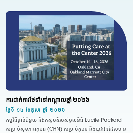
ការដាក់ការថែទាំនៅកណ្តាលឆ្នាំ ២០២៦
ថ្ងៃទី ១៤ ខែតុលា ឆ្នាំ ២០២៦
កម្មវិធីផ្តល់ជំនួយ និងតស៊ូមតិរបស់មូលនិធិ Lucile Packard
សម្រាប់សុខភាពកុមារ (CHN) សម្រាប់កុមារ និងយុវជនដែលមាន