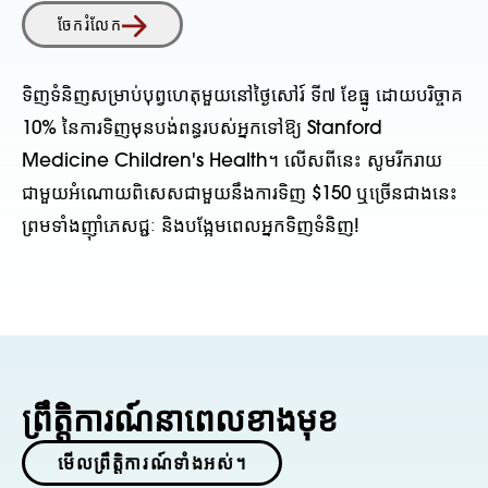
ចែករំលែក
ទិញទំនិញសម្រាប់បុព្វហេតុមួយនៅថ្ងៃសៅរ៍ ទី៧ ខែធ្នូ ដោយបរិច្ចាគ
10% នៃការទិញមុនបង់ពន្ធរបស់អ្នកទៅឱ្យ Stanford
Medicine Children's Health។ លើសពីនេះ សូមរីករាយ
ជាមួយអំណោយពិសេសជាមួយនឹងការទិញ $150 ឬច្រើនជាងនេះ
ព្រមទាំងញ៉ាំភេសជ្ជៈ និងបង្អែមពេលអ្នកទិញទំនិញ!
ព្រឹត្តិការណ៍នាពេលខាងមុខ
មើលព្រឹត្តិការណ៍ទាំងអស់។