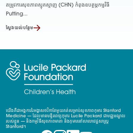
តម្រូវការសុខភាពស្មុគស្មាញ (CHN) កំពុងឧបត្ថម្ភកម្មវិធី
Putting...
ស្វែងយល់បន្ថែម
យើងគឺជាអង្គការរៃអង្គាសថវិកាតែមួយគត់សម្រាប់សុខភាពកុមារ Stanford
Medicine — ដែលមានមន្ទីរពេទ្យកុមារ Lucile Packard ជាមជ្ឈមណ្ឌល
របស់ខ្លួន — និងកម្មវិធីសុខភាពមាតា និងកុមារនៅសាលាវេជ្ជសាស្ត្រ
Stanford។