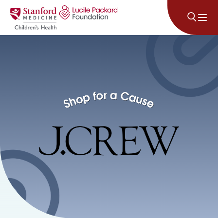
រំលងទៅមាតិកា