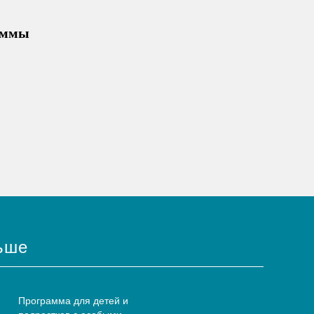
раммы
ьше
Программа для детей и