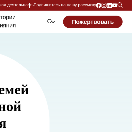
кая деятельность
Подпишитесь на нашу рассылку
тории
О
Пожертвовать
ияния
семей
нной
я