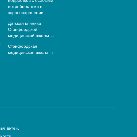
подростков с особыми
потребностями в
здравоохранении
Детская клиника
Стэнфордской
медицинской школы
ы
Стэнфордская
медицинская школа
ья детей.
ности.