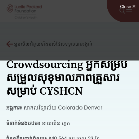
រំលងទៅមាតិកា
សូមមើលជំនួយទាំងអស់ដែលទទួលបានរង្វាន់
Crowdsourcing អ្នកសម្រប
សម្រួលសុខុមាលភាពគ្រួសារ
សម្រាប់ CYSHCN
អង្គការ៖
សាកលវិទ្យាល័យ Colorado Denver
ទំនាក់ទំនងបឋម៖
ខាលលីន ហួត