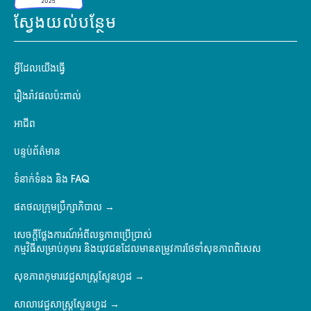
ស្វែងយល់បន្ថែម
អ្វីដែលយើងធ្វើ
រឿងរ៉ាវផលប៉ះពាល់
អាជីព
បន្ទប់ព័ត៌មាន
ទំនាក់ទំនង និង FAQ
ផតថលក្រុមប្រឹក្សាភិបាល
សេចក្តីថ្លែងការណ៍អំពីលទ្ធភាពប្រើប្រាស់
កម្មវិធីសម្រាប់កុមារ និងយុវជនដែលមានតម្រូវការថែទាំសុខភាពពិសេស
សុខភាពកុមារវេជ្ជសាស្ត្រស្ទែនហ្វដ
សាលាវេជ្ជសាស្ត្រស្ទែនហ្វដ