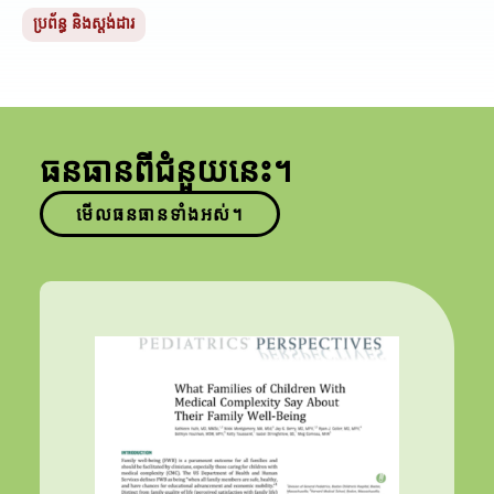
ប្រព័ន្ធ និងស្តង់ដារ
ធនធានពីជំនួយនេះ។
មើលធនធានទាំងអស់។