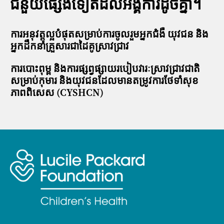
ជំនួយផ្សេងទៀតដល់អង្គការដូចគ្នា។
ការអនុវត្តល្អបំផុតសម្រាប់ការចូលរួមអ្នកជំងឺ យុវជន និង
អ្នកដឹកនាំគ្រួសារជាដៃគូស្រាវជ្រាវ
ការបោះពុម្ព និងការផ្សព្វផ្សាយរបៀបវារៈស្រាវជ្រាវជាតិ
សម្រាប់កុមារ និងយុវជនដែលមានតម្រូវការថែទាំសុខ
ភាពពិសេស (CYSHCN)