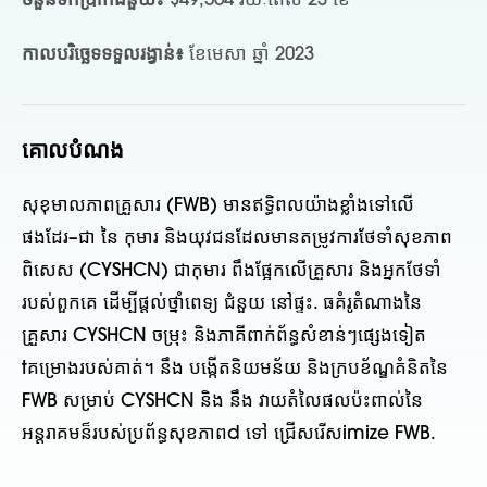
ចំនួនទឹកប្រាក់ជំនួយ៖
$49,564 រយៈពេល 23 ខែ
កាលបរិច្ឆេទទទួលរង្វាន់៖
ខែមេសា ឆ្នាំ 2023
គោលបំណង
សុខុមាលភាពគ្រួសារ (FWB) មានឥទ្ធិពលយ៉ាងខ្លាំងទៅលើ
ផងដែរ
–
ជា
នៃ
កុមារ និងយុវជនដែលមានតម្រូវការថែទាំសុខភាព
ពិសេស (
CYSHCN
) ជាកុមារ
ពឹងផ្អែកលើគ្រួសារ និងអ្នកថែទាំ
របស់ពួកគេ ដើម្បីផ្តល់ថ្នាំពេទ្យ
ជំនួយ
នៅផ្ទះ
.
ធ
គំរូតំណាងនៃ
គ្រួសារ CYSHCN ចម្រុះ និងភាគីពាក់ព័ន្ធសំខាន់ៗផ្សេងទៀត
t
គម្រោងរបស់គាត់។
នឹង
បង្កើតនិយមន័យ និងក្របខ័ណ្ឌគំនិតនៃ
FWB សម្រាប់
CYSHCN និង
នឹង
វាយតំលៃផលប៉ះពាល់នៃ
អន្តរាគមន៏របស់ប្រព័ន្ធសុខភាព
d ទៅ
ជ្រើសរើស
imize
FWB
.