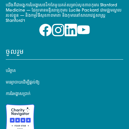
យើងគឺជាអង្គការរៃអង្គាសថវិកាតែមួយគត់សម្រាប់សុខភាពកុមារ Stanford
Medicine — ដែលមានមន្ទីរពេទ្យកុមារ Lucile Packard ជាមជ្ឈមណ្ឌល
របស់ខ្លួន — និងកម្មវិធីសុខភាពមាតា និងកុមារនៅសាលាវេជ្ជសាស្ត្រ
Stanford។
ចូលរួម
បរិច្ចាគ
មធ្យោបាយដើម្បីផ្តល់ឱ្យ
ការរៃអង្គាសប្រាក់