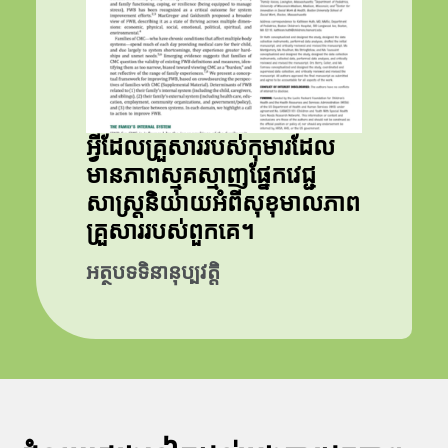
អ្វីដែលគ្រួសាររបស់កុមារដែល
មានភាពស្មុគស្មាញផ្នែកវេជ្ជ
សាស្រ្តនិយាយអំពីសុខុមាលភាព
គ្រួសាររបស់ពួកគេ។
អត្ថបទទិនានុប្បវត្តិ