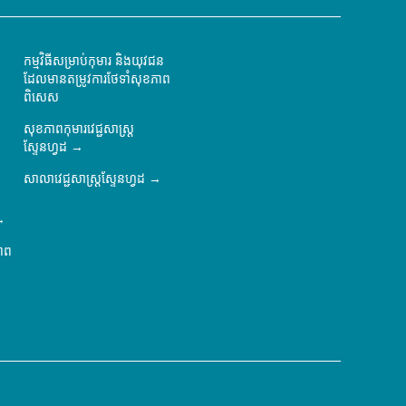
កម្មវិធីសម្រាប់កុមារ និងយុវជន
ដែលមានតម្រូវការថែទាំសុខភាព
ពិសេស
សុខភាពកុមារវេជ្ជសាស្ត្រ
ស្ទែនហ្វដ
សាលាវេជ្ជសាស្ត្រស្ទែនហ្វដ
ភាព