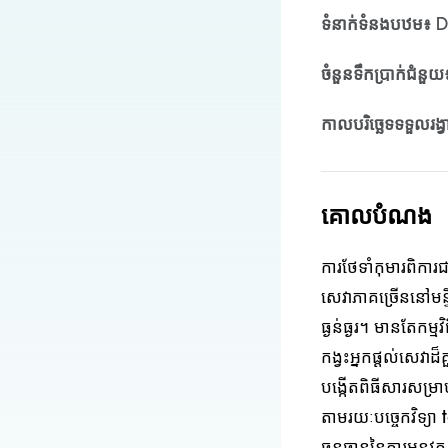
ទំនាក់ទំនងបឋម៖
D
ចំនួនទឹកប្រាក់ជំនួយ
កាលបរិច្ឆេទទទួលរង្វ
គោលបំណង
ការថែទាំកុមារពិកា
សេវាភាគច្រើននៅមន្
ធ្ងន់ធ្ងរ។ មានតែកម្ម
កង្វះអ្នកផ្តល់សេវាដ
បង្កើតពិធីសារសម្រាប
តាមរយៈបច្ចេកវិទ្យា