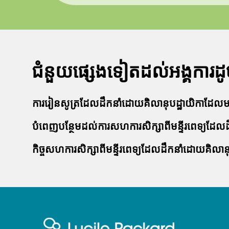
ជំនួយផ្សេងទៀតដល់អង្គការដូច
ការ​រៀន​សូត្រ​ដែល​ដឹក​នាំ​ដោយ​គិលានុបដ្ឋាយិកា​ដែល​មា
បំពេញបន្ថែមដល់ការសហការសិក្សាពីមន្ទីរពេទ្យដែលដ
កិច្ចសហការសិក្សាពីមន្ទីរពេទ្យដែលដឹកនាំដោយគិលានុប