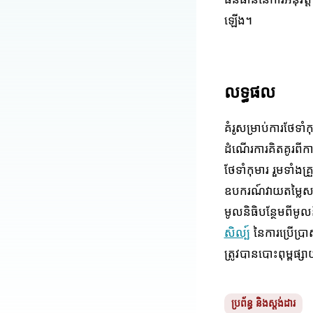
ធនធាននៃការអនុវត្ត
ឡើង។
លទ្ធផល
គំរូសម្រាប់ការថែទា
ដំណើរការគិតគូរពីកា
ថែទាំកុមារ រួមទាំងគ្
ឧបករណ៍វាយតម្លៃសម្រា
មូលនិធិបន្ថែមពីម
សិល្ប៍
នៃការប្រើប្រ
ត្រូវបានបោះពុម្
ប្រព័ន្ធ និងស្តង់ដារ