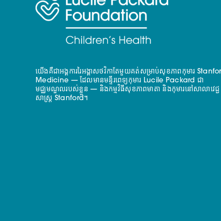
យើងគឺជាអង្គការរៃអង្គាសថវិកាតែមួយគត់សម្រាប់សុខភាពកុមារ Stanfo
Medicine — ដែលមានមន្ទីរពេទ្យកុមារ Lucile Packard ជា
មជ្ឈមណ្ឌលរបស់ខ្លួន — និងកម្មវិធីសុខភាពមាតា និងកុមារនៅសាលាវេជ្ជ
សាស្ត្រ Stanford។