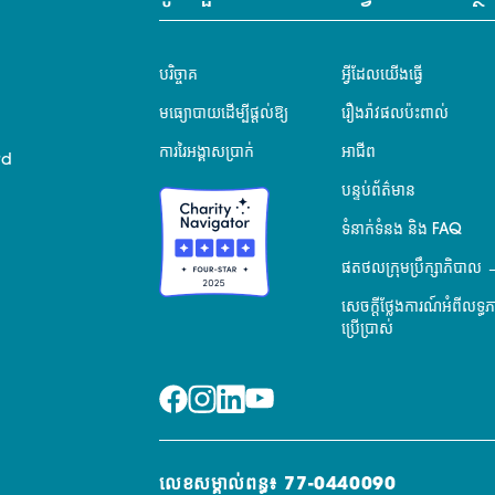
បរិច្ចាគ
អ្វីដែលយើងធ្វើ
មធ្យោបាយដើម្បីផ្តល់ឱ្យ
រឿងរ៉ាវផលប៉ះពាល់
ការរៃអង្គាសប្រាក់
អាជីព
rd
បន្ទប់ព័ត៌មាន
ទំនាក់ទំនង និង FAQ
ផតថលក្រុមប្រឹក្សាភិបាល
សេចក្តីថ្លែងការណ៍អំពីលទ្ធ
ប្រើប្រាស់
លេខសម្គាល់ពន្ធ៖ 77-0440090