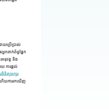
វបានបង្កើត
ដោយប្រើប្រាស់
នកពាក់ព័ន្ធផ្នែក
រអនុវត្ត និង
រយៈការផ្តល់
ិនិត្យអក្សរ
ឡើង ហើយការរកឃើញ