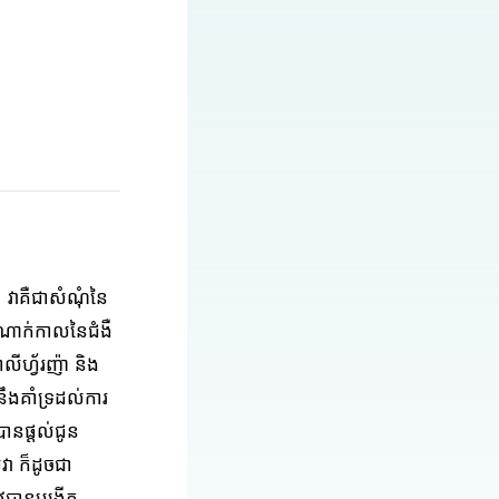
 វាគឺជាសំណុំនៃ
ំណាក់កាលនៃជំងឺ
ាលីហ្វ័រញ៉ា និង
នឹងគាំទ្រដល់ការ
បានផ្តល់ជូន
វា ក៏ដូចជា