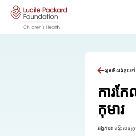
រំលងទៅមាតិកា
សូមមើលជំនួយទាំ
ការកែល
កុមារ
អង្គការ៖
មន្ទីរពេទ្