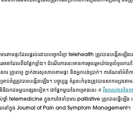
 និងឧបករណ៍វាយតម្លៃដែលត្រូវការសម្រាប់សាកល្បងសាកល្បងគំរូ នឹងត្រូ
ំកុមារតាមផ្ទះដែលផ្តល់ដោយបច្ចេកវិទ្យា telehealth ត្រូវបានបង្កើតឡើង
ររចនាដែលពឹងផ្អែកខ្លាំង។ ដំណើរការនេះមានការចូលរួមយ៉ាងទូលំទូលាយនៃអ្
រួសារ គ្រូពេទ្យ ភ្នាក់ងារសុខភាពតាមផ្ទះ និងអ្នកបង់ប្រាក់។ ការណែនាំអំពីកា
ប់គំរូត្រូវបានបង្កើតឡើង។ បច្ចុប្បន្ន គំរូនេះកំពុងត្រូវបានសាកល្បងតាម
ូលនិធិឯកជនមួយផ្សេងទៀត។ ជាផ្នែកមួយនៃគម្រោងនេះ ក
វិសាលភាពនៃការព
ាស់ថ្នាំ telemedicine ក្នុងការថែទាំកុមារ palliative ត្រូវបានធ្វើ
ពផ្សាយនៅក្នុង Journal of Pain and Symptom Management។