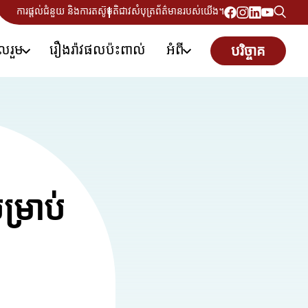
ការផ្តល់ជំនួយ និងការតស៊ូមតិ
ជាវសំបុត្រព័ត៌មានរបស់យើង។
ូលរួម
រឿងរ៉ាវផលប៉ះពាល់
អំពី
បរិច្ចាគ
ម្រាប់