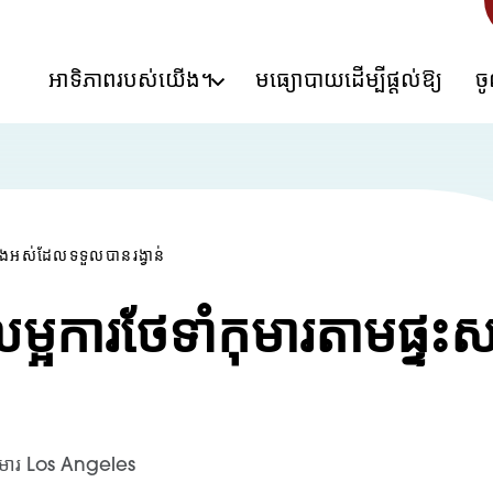
អាទិភាពរបស់យើង។
មធ្យោបាយដើម្បីផ្តល់ឱ្យ
ច
ងអស់ដែលទទួលបានរង្វាន់
ម្អការថែទាំកុមារតាមផ្ទះស
យកុមារ Los Angeles