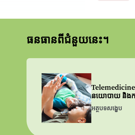
ធនធានពីជំនួយនេះ។
Telemedicine 
នយោបាយ និងការអ
អត្ថបទសង្ខេប