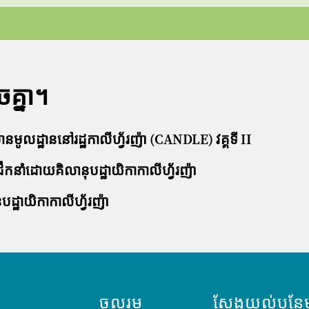
គ្នា។
ន​មូលដ្ឋាន​នៅ​រដ្ឋ​កាលីហ្វ័រញ៉ា (CANDLE) វគ្គ​ទី II
ឹកនាំដោយគិលានុបដ្ឋាយិកាកាលីហ្វ័រញ៉ា
ដ្ឋាយិកាកាលីហ្វ័រញ៉ា
ចូលរួម
ស្វែងយល់បន្ថែ