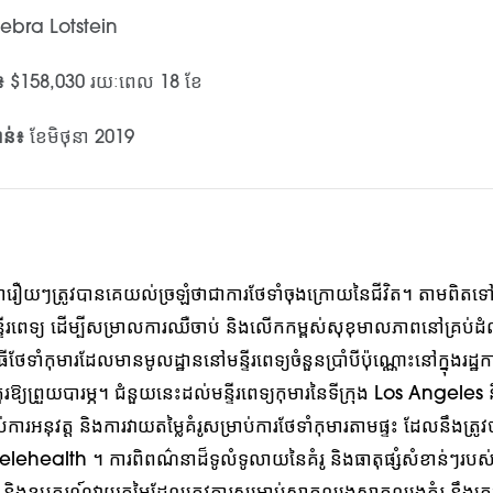
ebra Lotstein
៖
$158,030 រយៈពេល 18 ខែ
ាន់៖
ខែមិថុនា 2019
រជារឿយៗត្រូវបានគេយល់ច្រឡំថាជាការថែទាំចុងក្រោយនៃជីវិត។ តាមពិតទៅ
ទីរពេទ្យ ដើម្បីសម្រាលការឈឺចាប់ និងលើកកម្ពស់សុខុមាលភាពនៅគ្រប់ដ
វិធីថែទាំកុមារដែលមានមូលដ្ឋាននៅមន្ទីរពេទ្យចំនួនប្រាំបីប៉ុណ្ណោះនៅក្នុងរដ្ឋក
៏គួរឱ្យព្រួយបារម្ភ។ ជំនួយនេះដល់មន្ទីរពេទ្យកុមារនៃទីក្រុង Los Angeles 
់ការអនុវត្ត និងការវាយតម្លៃគំរូសម្រាប់ការថែទាំកុមារតាមផ្ទះ ដែលនឹងត្រូវ
 telehealth ។ ការពិពណ៌នាដ៏ទូលំទូលាយនៃគំរូ និងធាតុផ្សំសំខាន់ៗរបស់