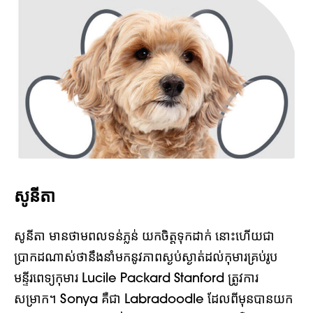
សូនីតា
សូនីតា មានថាមពលទន់ភ្លន់ យកចិត្តទុកដាក់
នោះហើយជា
ប្រាកដណាស់ថានឹងនាំមកនូវភាពស្ងប់ស្ងាត់ដល់កុមារគ្រប់រូប
មន្ទីរពេទ្យកុមារ Lucile Packard Stanford
ត្រូវការ
សម្រាក។ Sonya គឺជា Labradoodle ដែលពីមុនបានយក