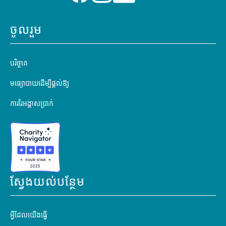
ចូលរួម
បរិច្ចាគ
មធ្យោបាយដើម្បីផ្តល់ឱ្យ
ការរៃអង្គាសប្រាក់
ស្វែងយល់បន្ថែម
អ្វីដែលយើងធ្វើ