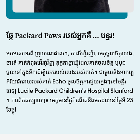
ឆ្កែ Packard Paws របស់អ្នកគឺ ... បន្ទរ!
អបអរសាទរពី
ព្រុយណេដាល។
,
កាលីហ្វ័រញ៉ា, អេកូចូលចិត្តលេង,
ថាតើ
គាត់កំពុងដើរជុំវិញ
តុក្កតាខ្លាឃ្មុំដែលគាត់ចូលចិត្ត ឬមុជ
ចូលទៅក្នុងទឹកដើម្បីយករបស់លេងរបស់គាត់។ ជាមួយនឹងអាកប្ប
កិរិយារីករាយរបស់គាត់ Echo ចូលចិត្តការជួយក្មេងៗនៅមន្ទីរ
ពេទ្យ Lucile Packard Children's Hospital Stanford
។
ការពិតសប្បាយៗ៖ អេកូមានថ្ងៃកំណើតនឹងមកដល់នៅថ្ងៃទី 23
ខែធ្នូ!