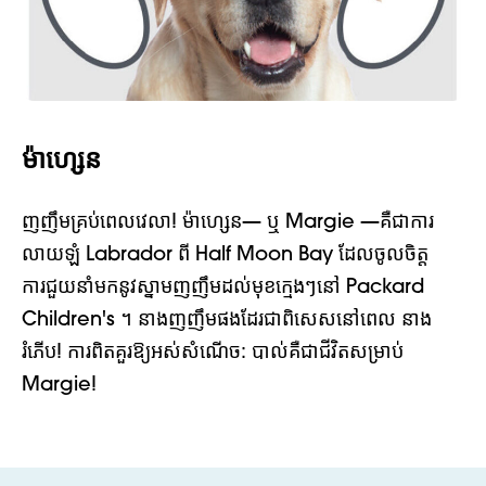
ម៉ាហ្សេន
ញញឹមគ្រប់ពេលវេលា! ម៉ាហ្សេន
— ឬ Margie —
គឺជាការ
លាយឡំ Labrador ពី Half Moon Bay ដែលចូលចិត្ត
ការជួយនាំមកនូវស្នាមញញឹមដល់មុខក្មេងៗនៅ Packard
Children's ។ នាងញញឹមផងដែរជាពិសេសនៅពេល
នាង
រំភើប!
ការពិតគួរឱ្យអស់សំណើច: បាល់គឺជាជីវិតសម្រាប់
Margie!