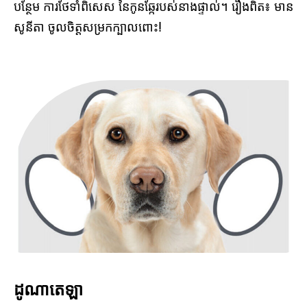
បន្ថែម
ការថែទាំពិសេស
នៃកូនឆ្កែរបស់នាងផ្ទាល់។ រឿងពិត៖ មាន
សូនីតា ចូល​ចិត្ត​សម្រក​ក្បាលពោះ!
ដូណាតេឡា