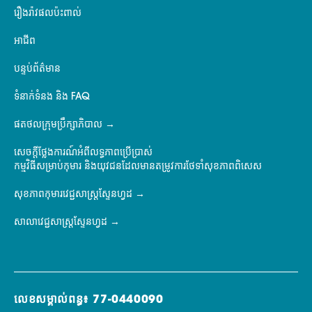
រឿងរ៉ាវផលប៉ះពាល់
អាជីព
បន្ទប់ព័ត៌មាន
ទំនាក់ទំនង និង FAQ
ផតថលក្រុមប្រឹក្សាភិបាល
សេចក្តីថ្លែងការណ៍អំពីលទ្ធភាពប្រើប្រាស់
កម្មវិធីសម្រាប់កុមារ និងយុវជនដែលមានតម្រូវការថែទាំសុខភាពពិសេស
សុខភាពកុមារវេជ្ជសាស្ត្រស្ទែនហ្វដ
សាលាវេជ្ជសាស្ត្រស្ទែនហ្វដ
លេខសម្គាល់ពន្ធ៖ 77-0440090