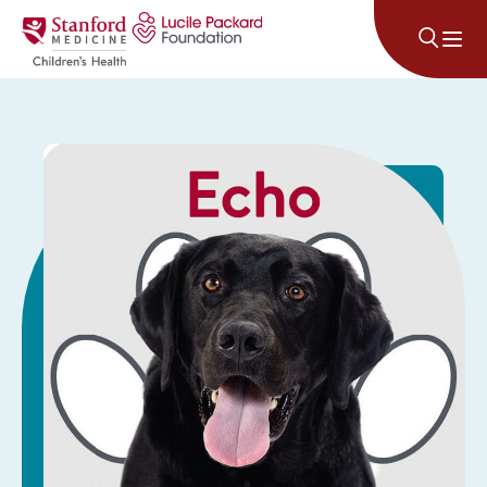
រំលងទៅមាតិកា