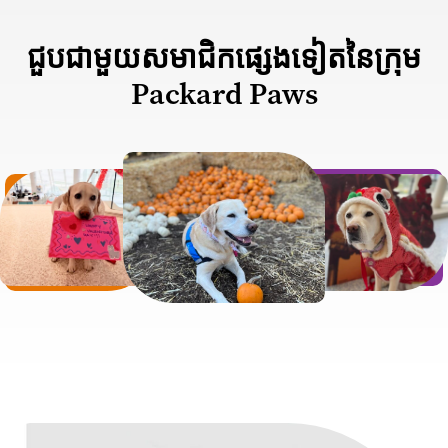
ជួបជាមួយសមាជិកផ្សេងទៀតនៃក្រុម
Packard Paws