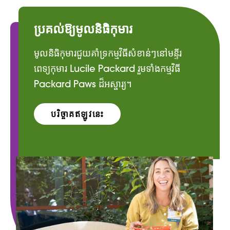
ប្រគល់ឱ្យមូលនិធិកុមារ
មូលនិធិកុមារជួយគាំទ្រកម្មវិធីសំខាន់ៗនៅមន្ទីរ
ពេទ្យកុមារ Lucile Packard រួមទាំងកម្មវិធី
Packard Paws ដ៏អស្ចារ្យ។
បរិច្ចាគឥឡូវនេះ