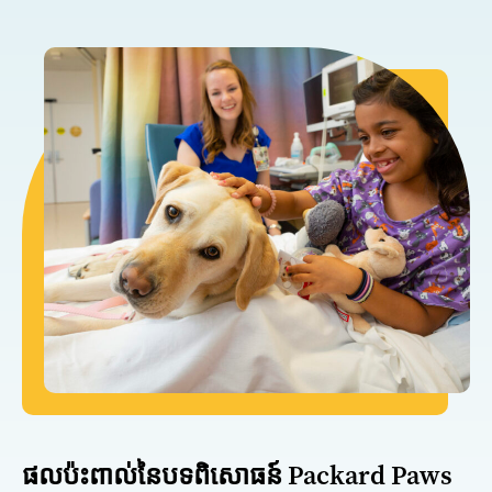
ផលប៉ះពាល់នៃបទពិសោធន៍ Packard Paws