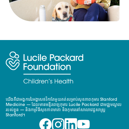
យើងគឺជាអង្គការរៃអង្គាសថវិកាតែមួយគត់សម្រាប់សុខភាពកុមារ Stanford
Medicine — ដែលមានមន្ទីរពេទ្យកុមារ Lucile Packard ជាមជ្ឈមណ្ឌល
របស់ខ្លួន — និងកម្មវិធីសុខភាពមាតា និងកុមារនៅសាលាវេជ្ជសាស្ត្រ
Stanford។