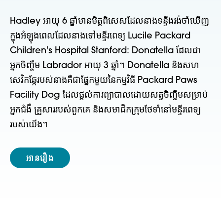
Hadley អាយុ 6 ឆ្នាំមានមិត្តពិសេសដែលនាងទន្ទឹងរង់ចាំឃើញ
ក្នុងអំឡុងពេលដែលនាងទៅមន្ទីរពេទ្យ Lucile Packard
Children's Hospital Stanford: Donatella ដែលជា
អ្នកចិញ្ចឹម Labrador អាយុ 3 ឆ្នាំ។ Donatella និងសហ
សេវិកឆ្កែរបស់នាងគឺជាផ្នែកមួយនៃកម្មវិធី Packard Paws
Facility Dog ដែលផ្តល់ការព្យាបាលដោយសត្វចិញ្ចឹមសម្រាប់
អ្នកជំងឺ គ្រួសាររបស់ពួកគេ និងសមាជិកក្រុមថែទាំនៅមន្ទីរពេទ្យ
របស់យើង។
អានរឿង