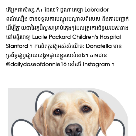
តើអ្នកជាសិស្ស A+ ដែរទេ? ដូណាតេឡា
Labrador
ពណ៌លឿង បានទទួលការបណ្តុះបណ្តាលពិសេស
និងការបញ្ជាក់
ដើម្បីក្លាយជាដៃគូដ៏ល្អសម្រាប់ក្មេងៗដែលត្រូវការជំនួយរបស់នាង
នៅមន្ទីរពេទ្យ Lucile Packard Children's Hospital
Stanford ។ ការពិតគួរឱ្យអស់សំណើច: Donatella មាន
ប្រព័ន្ធផ្សព្វផ្សាយសង្គមផ្ទាល់ខ្លួនរបស់នាង។ តាមដាន
@dailydoseofdonnie16 នៅលើ Instagram ។