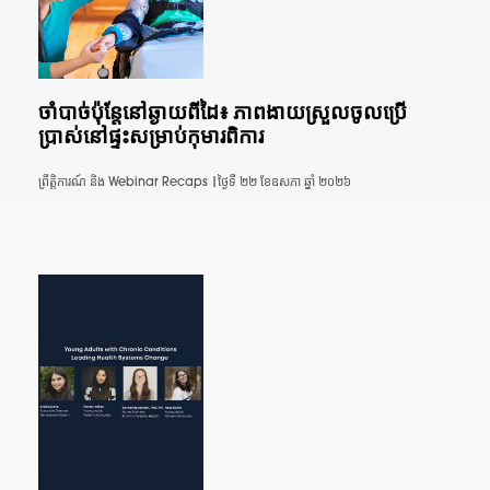
ចាំបាច់ប៉ុន្តែនៅឆ្ងាយពីដៃ៖ ភាពងាយស្រួលចូលប្រើ
ប្រាស់នៅផ្ទះសម្រាប់កុមារពិការ
ព្រឹត្តិការណ៍ និង Webinar Recaps |
ថ្ងៃទី ២២ ខែឧសភា ឆ្នាំ ២០២៦