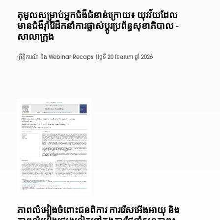
តុមូលសម្រាប់អ្នកជំងឺជំនាន់ក្រោយ៖ យុវវ័យដែល
មានជំងឺរ៉ាំរ៉ៃដឹកនាំការផ្លាស់ប្តូរប្រព័ន្ធសុខាភិបាល -
សាលាក្រុង
ព្រឹត្តិការណ៍ និង Webinar Recaps |
ថ្ងៃទី 20 ខែឧសភា ឆ្នាំ 2026
ភាពលំអៀងចំពោះជនពិការ ការរើសអើងអាយុ និង