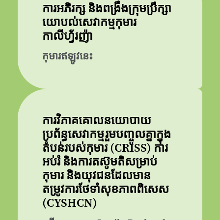
ការអភិរក្ស និងពង្រឹងក្រុមប្រឹក្សា
យោបល់សេវាកម្មកុមារ
កាលីហ្វ័រញ៉ា
កុមារឥឡូវនេះ
ការវិភាគគោលនយោបាយ
ប្រព័ន្ធសេវាកម្មរួមបញ្ចូលគ្នាក្នុង
តំបន់របស់កុមារ (CRISS) ការ
អប់រំ និងការតស៊ូមតិសម្រាប់
កុមារ និងយុវជនដែលមាន
តម្រូវការថែទាំសុខភាពពិសេស
(CYSHCN)