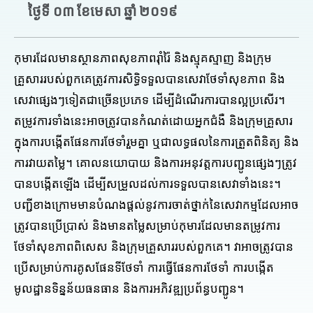
ថ្ងៃទី ០៣ ខែមេសា ឆ្នាំ ២០១៩
កុមារដែលមានស្ថានភាពសុខភាពរ៉ាំរ៉ៃ និងស្មុគស្មាញ និងក្រុម
គ្រួសាររបស់ពួកគេត្រូវការសិទ្ធិទទួលបានសេវាថែទាំសុខភាព និង
សេវាផ្សេងៗទៀតជាច្រើនប្រភេទ ដើម្បីដំណើរការបានល្អប្រសើរ។
តម្រូវការទាំងនេះអាចត្រូវបានកំណត់ដោយអ្នកជំងឺ និងក្រុមគ្រួសារ
ក្នុងការបង្កើតផែនការថែទាំរួមគ្នា ឬជាលទ្ធផលនៃការត្រួតពិនិត្យ និង
ការវាយតម្លៃ។ គោលនយោបាយ និងការអនុវត្តការបញ្ជូនផ្សេងៗត្រូវ
បានបង្កើតឡើង ដើម្បីសម្រួលដល់ការទទួលបានសេវាទាំងនេះ។
បញ្ជីខាងក្រោមមានបំណងផ្តល់នូវការចាត់ថ្នាក់នៃសេវាកម្មដែលអាច
ត្រូវបានប្រើប្រាស់ និងមានតម្លៃសម្រាប់កុមារដែលមានតម្រូវការ
ថែទាំសុខភាពពិសេស និងក្រុមគ្រួសាររបស់ពួកគេ។ វាអាចត្រូវបាន
ប្រើសម្រាប់ការគូសផែនទីថែទាំ ការធ្វើផែនការថែទាំ ការបង្កើត
មូលដ្ឋានទិន្នន័យធនធាន និងការអភិវឌ្ឍប្រព័ន្ធបញ្ជូន។