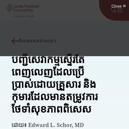
រំលងទៅមាតិកា
មើលធនធានទាំងអស់។
បញ្ជីសេវាកម្មស្ទើរតែ
ពេញលេញដែលប្រើ
ប្រាស់ដោយគ្រួសារ និង
កុមារដែលមានតម្រូវការ
ថែទាំសុខភាពពិសេស
ដោយ៖ Edward L. Schor, MD