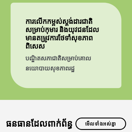
ការលើកកម្ពស់ស្តង់ដារជាតិ
សម្រាប់កុមារ និងយុវជនដែល
មានតម្រូវការថែទាំសុខភាព
ពិសេស
បណ្ឌិតសភាជាតិសម្រាប់គោល
នយោបាយសុខភាពរដ្ឋ
ធនធានដែលពាក់ព័ន្ធ
មើលទាំងអស់គ្នា