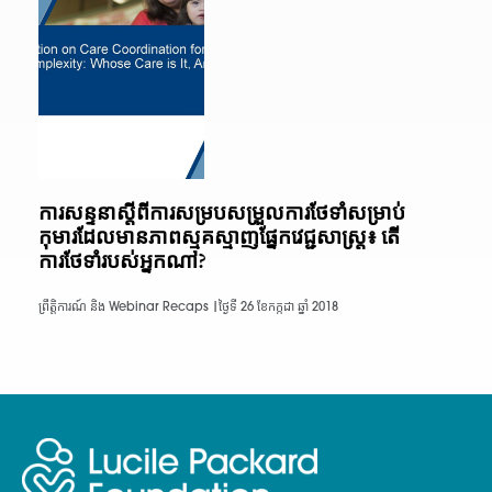
ការសន្ទនាស្តីពីការសម្របសម្រួលការថែទាំសម្រាប់
កុមារដែលមានភាពស្មុគស្មាញផ្នែកវេជ្ជសាស្ត្រ៖ តើ
ការថែទាំរបស់អ្នកណា?
ព្រឹត្តិការណ៍ និង Webinar Recaps |
ថ្ងៃទី 26 ខែកក្កដា ឆ្នាំ 2018