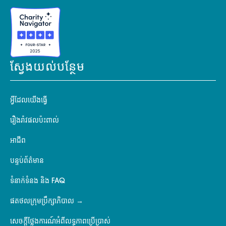
ស្វែងយល់បន្ថែម
អ្វីដែលយើងធ្វើ
រឿងរ៉ាវផលប៉ះពាល់
អាជីព
បន្ទប់ព័ត៌មាន
ទំនាក់ទំនង និង FAQ
ផតថលក្រុមប្រឹក្សាភិបាល
សេចក្តីថ្លែងការណ៍អំពីលទ្ធភាពប្រើប្រាស់