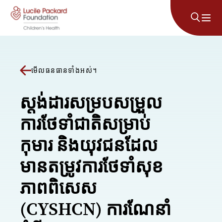
រំលងទៅមាតិកា
មើលធនធានទាំងអស់។
ស្តង់ដារសម្របសម្រួល
ការថែទាំជាតិសម្រាប់
កុមារ និងយុវជនដែល
មានតម្រូវការថែទាំសុខ
ភាពពិសេស
(CYSHCN) ការណែនាំ