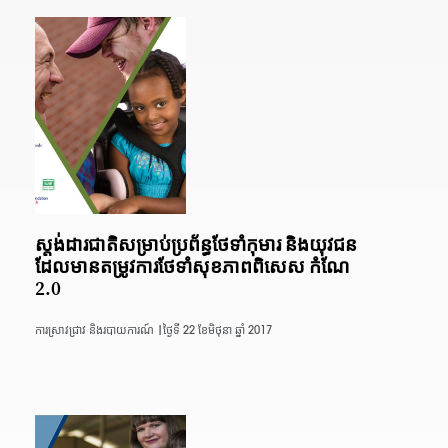
ស្តង់ដារជាតិសម្រាប់ប្រព័ន្ធថែទាំកុមារ និងយុវជន
ដែលមានតម្រូវការថែទាំសុខភាពពិសេស កំណែ
2.0
ការស្រាវជ្រាវ និងរបាយការណ៍ |
ថ្ងៃទី 22 ខែមិថុនា ឆ្នាំ 2017