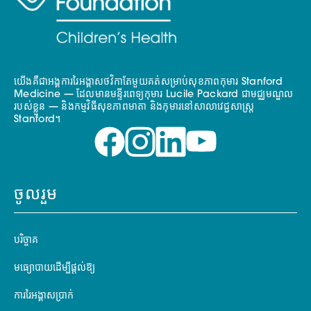
យើងគឺជាអង្គការរៃអង្គាសថវិកាតែមួយគត់សម្រាប់សុខភាពកុមារ Stanford
Medicine — ដែលមានមន្ទីរពេទ្យកុមារ Lucile Packard ជាមជ្ឈមណ្ឌល
របស់ខ្លួន — និងកម្មវិធីសុខភាពមាតា និងកុមារនៅសាលាវេជ្ជសាស្ត្រ
Stanford។
ចូលរួម
បរិច្ចាគ
មធ្យោបាយដើម្បីផ្តល់ឱ្យ
ការរៃអង្គាសប្រាក់