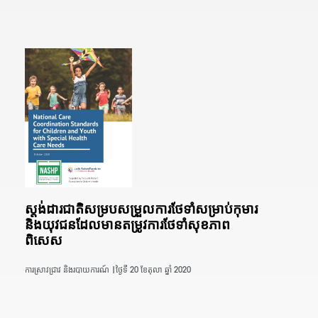
ស្តង់ដារជាតិសម្របសម្រួលការថែទាំសម្រាប់កុមារ
និងយុវជនដែលមានតម្រូវការថែទាំសុខភាព
ពិសេស
ការស្រាវជ្រាវ និងរបាយការណ៍ |
ថ្ងៃទី 20 ខែតុលា ឆ្នាំ 2020