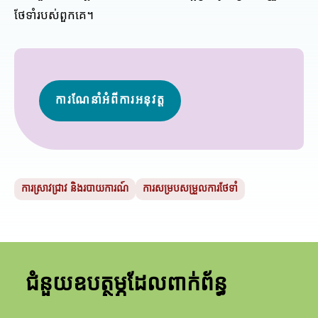
ថែទាំ​របស់​ពួក​គេ។
ការណែនាំអំពីការអនុវត្ត
ការស្រាវជ្រាវ និងរបាយការណ៍
ការសម្របសម្រួលការថែទាំ
ជំនួយឧបត្ថម្ភដែលពាក់ព័ន្ធ