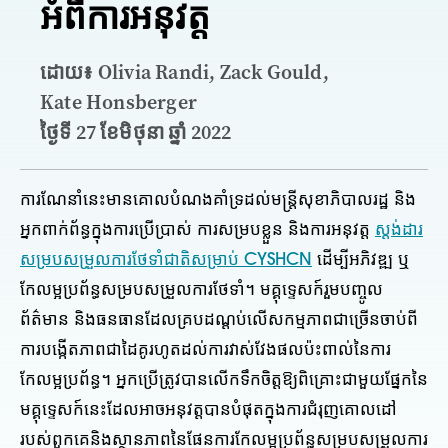
អំពីការអនុវត្ត
ដោយ៖ Olivia Randi, Zack Gould,
Kate Honsberger
ថ្ងៃទី 27 ខែមិថុនា ឆ្នាំ 2022
ការណែនាំនេះមានគោលបំណងគាំទ្រដល់មន្ត្រីសុខាភិបាលរដ្ឋ និង
អ្នកពាក់ព័ន្ធក្នុងការប្រើប្រាស់ ការសម្របខ្លួន និងការអនុវត្ត
ស្តង់ដារ
សម្របសម្រួលការថែទាំជាតិសម្រាប់ CYSHCN
ដើម្បីអភិវឌ្ឍ ឬ
កែលម្អប្រព័ន្ធសម្របសម្រួលការថែទាំ។ មគ្គុទ្ទេសក៍រួមបញ្ចូល
ព័ត៌មាន និងធនធានដែលគ្របដណ្តប់លើសកម្មភាពជាច្រើនចាប់ពី
ការបង្កើតភាពជាដៃគូរហូតដល់ការវាស់វែងផលប៉ះពាល់នៃការ
កែលម្អប្រព័ន្ធ។ អ្នក​ប្រើ​ត្រូវ​បាន​លើក​ទឹក​ចិត្ត​ឱ្យ​ពិគ្រោះ​ជាមួយ​ផ្នែក​នៃ​
មគ្គុទ្ទេសក៍​នេះ​ដែល​អាច​អនុវត្ត​បាន​បំផុត​ក្នុង​ការ​ជំរុញ​គោល​ដៅ​
របស់​ពួក​គេ​និង​ស្ថានភាព​នៃ​ផែនការ​កែ​លម្អ​ប្រព័ន្ធ​សម្រប​សម្រួល​ការ​