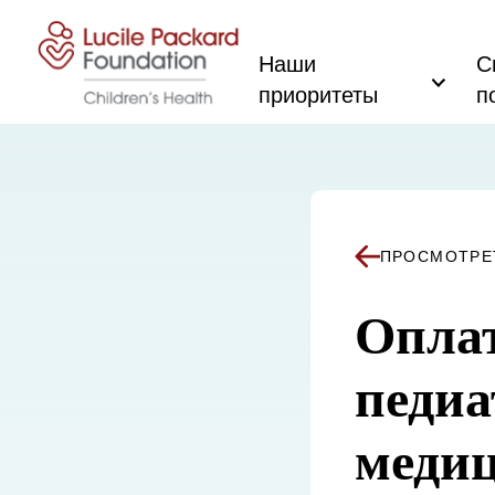
Перейти к содержанию
Наши
С
приоритеты
п
ПРОСМОТРЕ
Оплат
педиа
меди