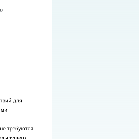
в
твий для
ыми
 не требуются
редыдущего