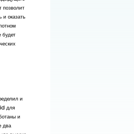
т позволит
 и оказать
лотном
 будет
ческих
ределил и
id для
ботаны и
е два