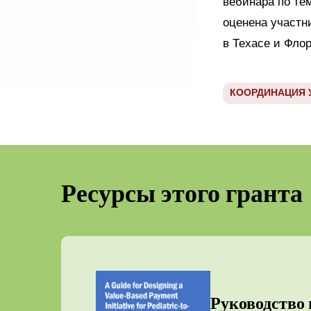
вебинара по те
оценена участн
в Техасе и Фло
КООРДИНАЦИЯ 
Ресурсы этого гранта
Руководство 