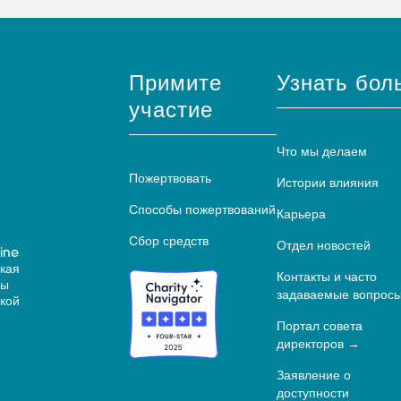
Примите
Узнать бол
участие
Что мы делаем
Пожертвовать
Истории влияния
Способы пожертвований
Карьера
Сбор средств
Отдел новостей
ine
ская
Контакты и часто
ны
задаваемые вопрос
кой
Портал совета
директоров
Заявление о
доступности