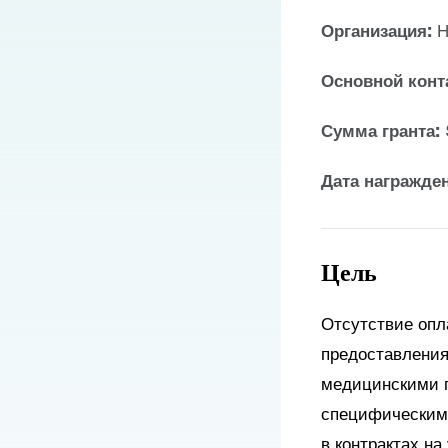
Организация:
Н
Основной конт
Сумма гранта:
Дата награжде
Цель
Отсутствие опл
предоставления
медицинскими п
специфическими
в контрактах н