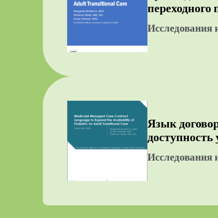
переходного 
Исследования 
Язык догово
доступность 
Исследования 