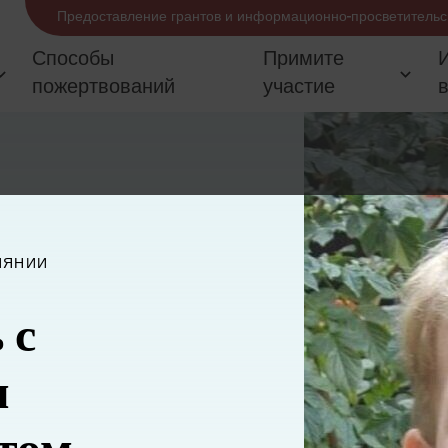
Предоставление грантов и информационно-просветительс
Способы
Примите
пожертвований
участие
ИЯНИИ
 с
м