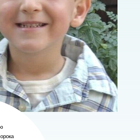
ю 
орока 