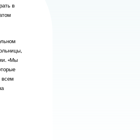
ать в 
атом 
льном 
ольницы, 
и. «Мы 
торые 
 всем 
а 