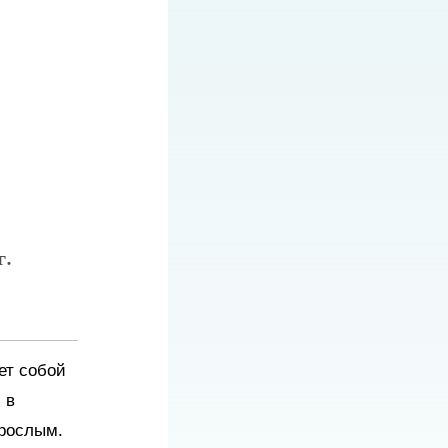
г.
ет собой
 в
рослым.