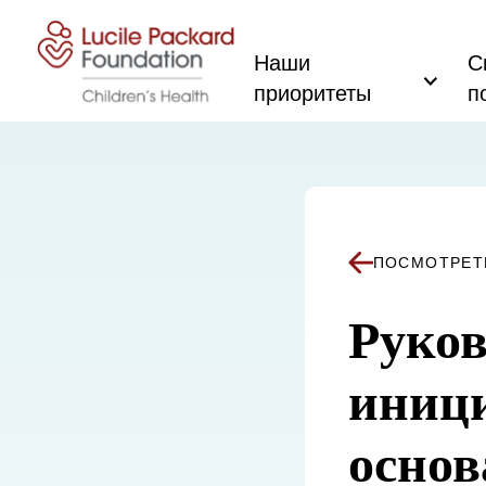
Перейти к содержанию
Наши
С
приоритеты
п
ПОСМОТРЕТ
Руков
иници
основ