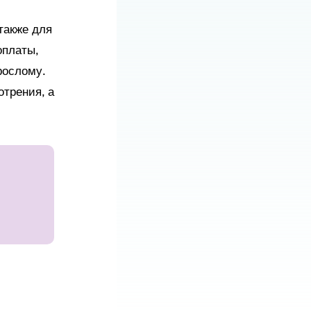
также для
оплаты,
рослому.
отрения, а