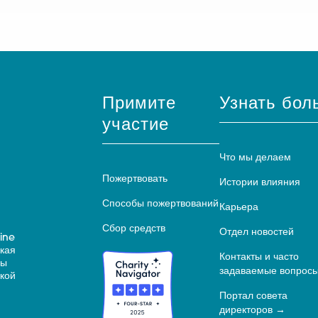
Примите
Узнать бол
участие
Что мы делаем
Пожертвовать
Истории влияния
Способы пожертвований
Карьера
Сбор средств
Отдел новостей
ine
ская
Контакты и часто
ны
задаваемые вопрос
кой
Портал совета
директоров