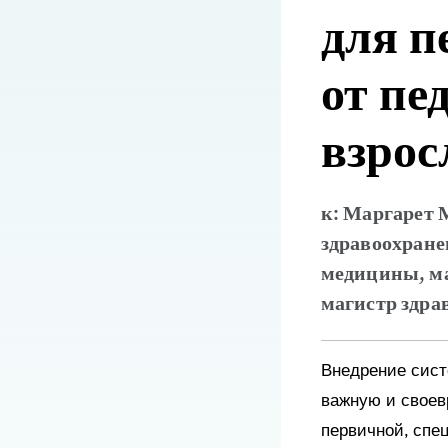
для п
от пе
взрос
к: Маргарет 
здравоохране
медицины, м
магистр здра
Внедрение сист
важную и своев
первичной, спе