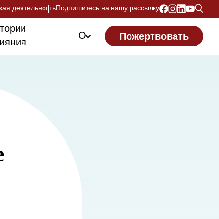
кая деятельность
Подпишитесь на нашу рассылку
тории
О
Пожертвовать
ияния
е