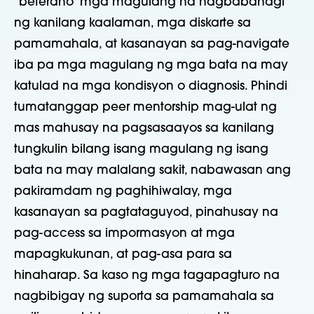
“beterano”
mga magulang na nagbabahagi
ng kanilang kaalaman, mga diskarte sa
pamamahala, at kasanayan sa pag-navigate
iba pa
mga magulang ng mga bata na may
katulad na mga kondisyon o diagnosis.
P
hindi
tumatanggap
peer mentorship
mag-ulat ng
mas mahusay na pagsasaayos sa kanilang
tungkulin bilang isang magulang ng isang
bata na may malalang sakit, nabawasan ang
pakiramdam ng paghihiwalay, mga
kasanayan sa pagtataguyod, pinahusay na
pag-access sa impormasyon at mga
mapagkukunan, at pag-asa para sa
hinaharap. Sa kaso ng mga tagapagturo na
nagbibigay ng suporta sa pamamahala sa