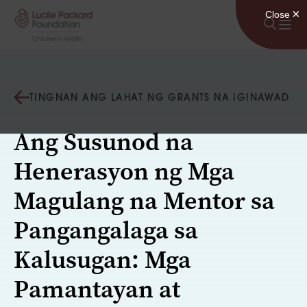
Lumaktaw sa nilalaman
TINGNAN ANG LAHAT NG GRANTS NA IGINAWAD
Ang Susunod na
Henerasyon ng Mga
Magulang na Mentor sa
Pangangalaga sa
Kalusugan: Mga
Pamantayan at