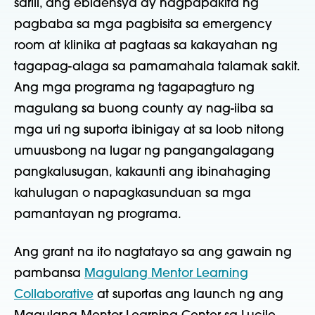
sarili, ang ebidensya ay nagpapakita ng
pagbaba sa mga pagbisita sa emergency
room at klinika at pagtaas
sa kakayahan ng
tagapag-alaga sa pamamahala
talamak
sakit.
Ang mga programa ng tagapagturo ng
magulang sa buong county ay nag-iiba sa
mga uri ng suporta
ibinigay at sa loob nitong
umuusbong na lugar ng pangangalagang
pangkalusugan,
kakaunti ang ibinahaging
kahulugan o napagkasunduan sa mga
pamantayan ng programa.
Ang grant na ito
nagtatayo sa
ang gawain ng
pambansa
Magulang Mentor Learning
Collaborative
at
suporta
s
ang
laun
ch ng
ang