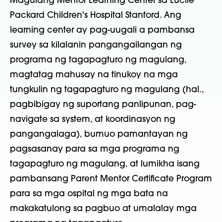
Magulang Mentor Learning Center
sa
Lucile
Packard Children's Hospital Stanford
. Ang
learning center ay
pag-uugali a
pambansa
survey sa
kilalanin
pangangailangan ng
programa ng tagapagturo ng magulang,
magtatag
mahusay na tinukoy na mga
tungkulin ng tagapagturo ng magulang (hal.,
pagbibigay ng suportang panlipunan, pag-
navigate sa system, at koordinasyon ng
pangangalaga), bumuo
pamantayan ng
pagsasanay para sa mga programa ng
tagapagturo ng magulang, at
lumikha
isang
pambansang Parent Mentor Certificate Program
para sa mga ospital ng mga bata
na
makakatulong sa pagbuo at
umalalay
mga