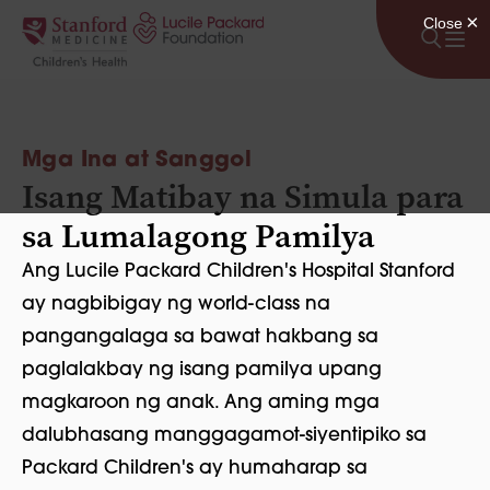
Lumaktaw sa nilalaman
Mga Ina at Sanggol
Isang Matibay na Simula para
sa Lumalagong Pamilya
Ang Lucile Packard Children's Hospital Stanford
ay nagbibigay ng world-class na
pangangalaga sa bawat hakbang sa
paglalakbay ng isang pamilya upang
magkaroon ng anak. Ang aming mga
dalubhasang manggagamot-siyentipiko sa
Packard Children's ay humaharap sa