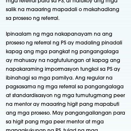
mga referral para sa PS, at natukoy ang mga
salik na maaaring mapadali o makahadlang
sa proseso ng referral.
Ipinaalam ng mga nakapanayam na ang
proseso ng referral ng PS ay madaling pinadali
kapag ang mga pangkat ng pangangalaga
ay mahusay na nagtutulungan at kapag ang
napakaraming impormasyon tungkol sa PS ay
ibinahagi sa mga pamilya. Ang regular na
pagsasama ng mga referral sa pangangalaga
at standardisasyon ng mga tumutugmang peer
na mentor ay maaaring higit pang mapabuti
ang mga proseso. May pangangailangan para
sa higit pang mga peer mentor at mga
mapagkukunan ng PS, tulad ng mga