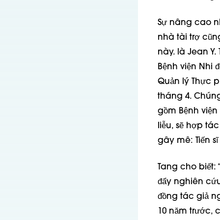
Sự nâng cao n
nhà tài trợ cũn
này.
là Jean Y. 
Bệnh viện Nhi 
Quản lý Thực 
tháng 4. Chúng
gồm Bệnh viện N
liễu, sẽ hợp tá
gây mê: Tiến sĩ
Tang cho biết: 
đẩy nghiên cứu 
đồng tác giả n
10 năm trước, 