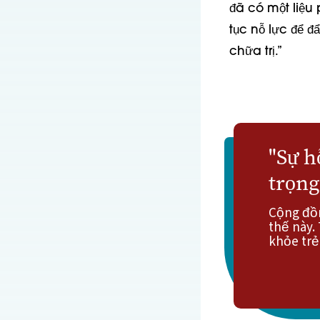
đã có một liệu
tục nỗ lực để đ
chữa trị.”
"Sự h
trọng.
Cộng đồn
thế này.
khỏe trẻ