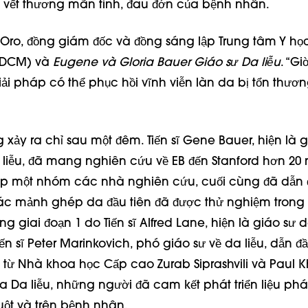
 vết thương mãn tính, đau đớn của bệnh nhân.
y Oro, đồng giám đốc và đồng sáng lập Trung tâm Y học
CDCM) và
Eugene và Gloria Bauer Giáo sư Da liễu
. “Gi
iải pháp có thể phục hồi vĩnh viễn làn da bị tổn thươ
xảy ra chỉ sau một đêm. Tiến sĩ Gene Bauer, hiện là g
liễu, đã mang nghiên cứu về EB đến Stanford hơn 20
hợp một nhóm các nhà nghiên cứu, cuối cùng đã dẫn
ác mảnh ghép da đầu tiên đã được thử nghiệm trong 
 giai đoạn 1 do Tiến sĩ Alfred Lane, hiện là giáo sư
Tiến sĩ Peter Marinkovich, phó giáo sư về da liễu, dẫn đầ
 từ Nhà khoa học Cấp cao Zurab Siprashvili và Paul K
 Da liễu, những người đã cam kết phát triển liệu ph
uột và trên bệnh nhân.