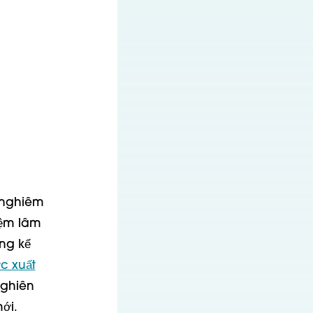
 nghiêm
iệm lâm
ng kể
c xuất
nghiên
ới.