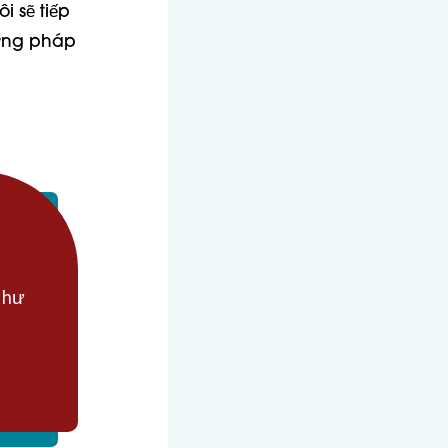
 sẽ tiếp
ương pháp
như