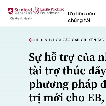
Bỏ qua nội dung
Ưu tiên của
chúng tôi
ĐI ĐẾN TẤT CẢ CÁC CÂU CHUYỆN TÁ
Sự hỗ trợ của 
tài trợ thúc đẩ
phương pháp đ
trị mới cho EB