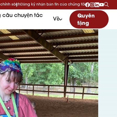
 chính sách
Đăng ký nhận bản tin của chúng tôi
 câu chuyện tác
Quyên
Về
tặng