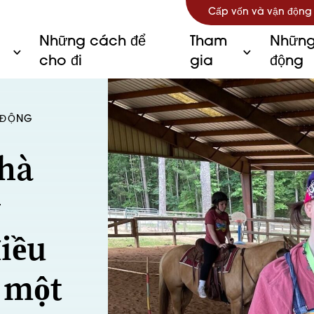
Cấp vốn và vận động
Những cách để
Tham
Những
cho đi
gia
động
C ĐỘNG
nhà
y
iều
, một