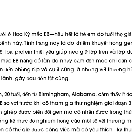
ười ở Hoa Kỳ mắc EB—hầu hết là trẻ em do tuổi thọ giả
ệnh này. Tình trạng này là do khiếm khuyết trong gen
ột loại protein thiết yếu giúp neo giữ lớp trên và lớp d
 mắc EB nặng có làn da nhạy cảm đến mức chỉ cần 
n đến phồng rộp và cuối cùng là những vết thương h
lành, gây đau đớn tột cùng.
n, 20 tuổi, đến từ Birmingham, Alabama, cảm thấy ít đ
B so với trước khi cô tham gia thử nghiệm giai đoạn 
h ghép được biến đổi gen mà cô nhận được trong th
ng kể mức độ nghiêm trọng của một số vết thương mã
n có thể giữ được công việc mà cô yêu thích - kỹ thu