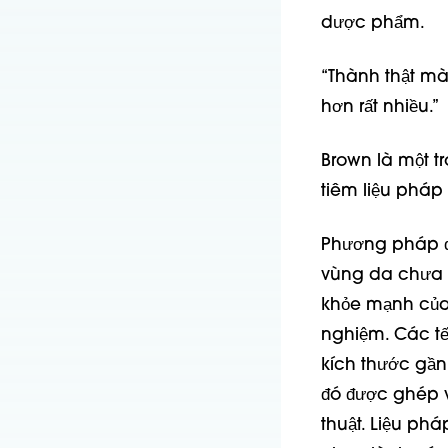
dược phẩm.
“Thành thật mà 
hơn rất nhiều.”
Brown là một t
tiêm liệu pháp 
Phương pháp đi
vùng da chưa b
khỏe mạnh của 
nghiệm. Các tế
kích thước gần
đó được ghép 
thuật. Liệu ph