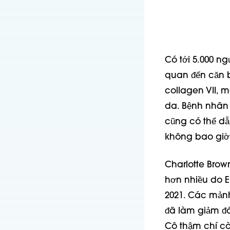
Có tới 5.000 ng
quan đến căn b
collagen VII, m
da. Bệnh nhân
cũng có thể dẫ
không bao giờ 
Charlotte Brow
hơn nhiều do E
2021. Các mản
đã làm giảm đá
Cô thậm chí cò