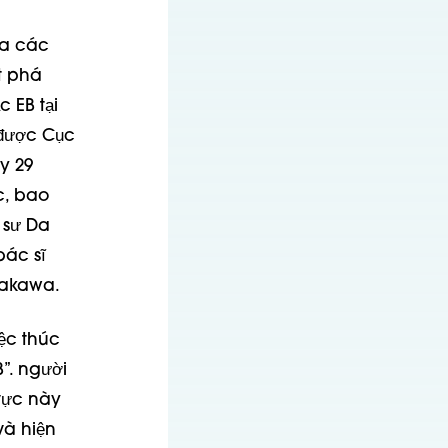
ủa các
t phá
c EB tại
 được Cục
y 29
c, bao
 sư Da
bác sĩ
urakawa.
iệc thúc
”.
người
 vực này
và hiện