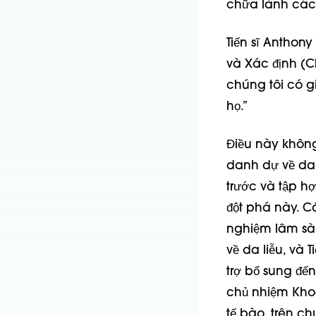
chữa lành các
Tiến sĩ Anthon
và Xác định (
chúng tôi có g
họ.”
Điều này không 
danh dự về da 
trước và tập 
đột phá này. C
nghiệm lâm sàng
về da liễu, và 
trợ bổ sung đến
chủ nhiệm Khoa
tế bào, trên ch