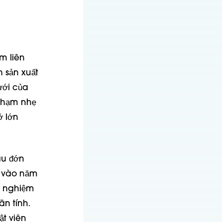
m liên
 sản xuất
ưới của
chạm nhẹ
ở lớn
au đớn
3 vào năm
ử nghiệm
n tính.
ật viên