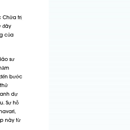
 Chữa trị
ờ đây
ng của
iáo sư
 năm
 đến bước
thử
 danh dự
u. Sự hỗ
havari,
áp này từ