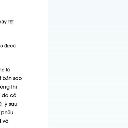
ấy tốt
họ được
hỏ từ
t bản sao
òng thí
m da có
 lý sau
 phẫu
i và