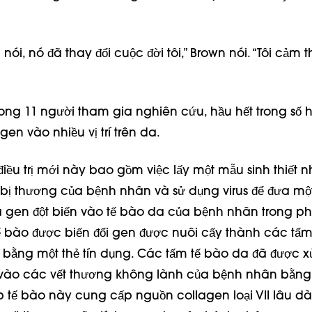
nói, nó đã thay đổi cuộc đời tôi,” Brown nói. “Tôi cảm th
rong 11 người tham gia nghiên cứu, hầu hết trong số 
gen vào nhiều vị trí trên da.
ều trị mới này bao gồm việc lấy một mẫu sinh thiết n
ị thương của bệnh nhân và sử dụng virus để đưa mộ
gen đột biến vào tế bào da của bệnh nhân trong ph
 bào được biến đổi gen được nuôi cấy thành các tấ
 bằng một thẻ tín dụng. Các tấm tế bào da đã được xử
vào các vết thương không lành của bệnh nhân bằng
áp tế bào này cung cấp nguồn collagen loại VII lâu dà