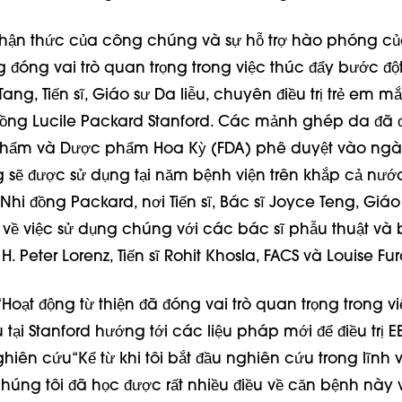
hận thức của công chúng và sự hỗ trợ hào phóng c
g đóng vai trò quan trọng trong việc thúc đẩy bước độ
Tang, Tiến sĩ, Giáo sư Da liễu, chuyên điều trị trẻ em mắ
đồng Lucile Packard Stanford. Các mảnh ghép da đã
phẩm và Dược phẩm Hoa Kỳ (FDA) phê duyệt vào ngà
 sẽ được sử dụng tại năm bệnh viện trên khắp cả nướ
hi đồng Packard, nơi Tiến sĩ, Bác sĩ Joyce Teng, Giáo
c về việc sử dụng chúng với các bác sĩ phẫu thuật và 
 H. Peter Lorenz, Tiến sĩ Rohit Khosla, FACS và Louise F
“Hoạt động từ thiện đã đóng vai trò quan trọng trong v
tại Stanford hướng tới các liệu pháp mới để điều trị EB
ghiên cứu
“Kể từ khi tôi bắt đầu nghiên cứu trong lĩnh
chúng tôi đã học được rất nhiều điều về căn bệnh này 