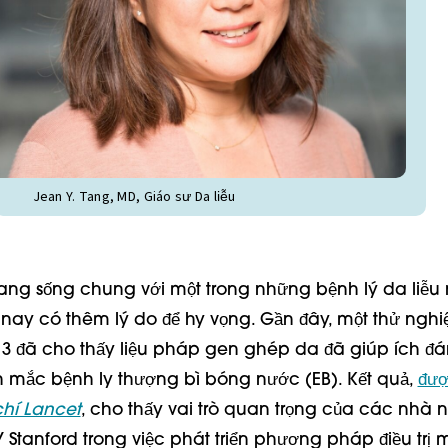
Jean Y. Tang, MD, Giáo sư Da liễu
ang sống chung với một trong những bệnh lý da liễu
n nay có thêm lý do để hy vọng. Gần đây, một thử ngh
 3 đã cho thấy liệu pháp gen ghép da đã giúp ích đá
mắc bệnh ly thượng bì bóng nước (EB). Kết quả,
đượ
chí Lancet
, cho thấy vai trò quan trọng của các nhà 
Y Stanford trong việc phát triển phương pháp điều trị m