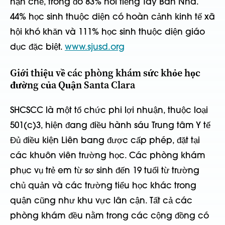
hạn chế, trong đó 83% nói tiếng Tây Ban Nha.
44% học sinh thuộc diện có hoàn cảnh kinh tế xã
hội khó khăn và 111% học sinh thuộc diện giáo
dục đặc biệt.
www.sjusd.org
Giới thiệu về các phòng khám sức khỏe học
đường của Quận Santa Clara
SHCSCC là một tổ chức phi lợi nhuận, thuộc loại
501(c)3, hiện đang điều hành sáu Trung tâm Y tế
Đủ điều kiện Liên bang được cấp phép, đặt tại
các khuôn viên trường học. Các phòng khám
phục vụ trẻ em từ sơ sinh đến 19 tuổi từ trường
chủ quản và các trường tiểu học khác trong
quận cũng như khu vực lân cận. Tất cả các
phòng khám đều nằm trong các cộng đồng có