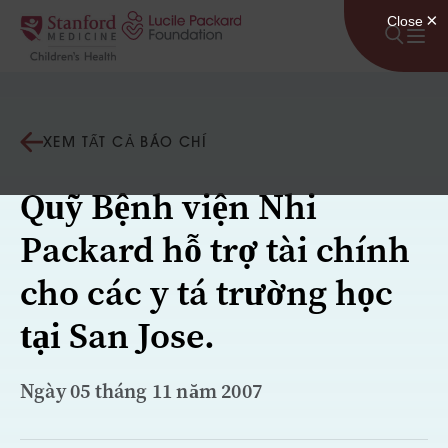
Bỏ qua nội dung
XEM TẤT CẢ BÁO CHÍ
Quỹ Bệnh viện Nhi
Packard hỗ trợ tài chính
cho các y tá trường học
tại San Jose.
Ngày 05 tháng 11 năm 2007