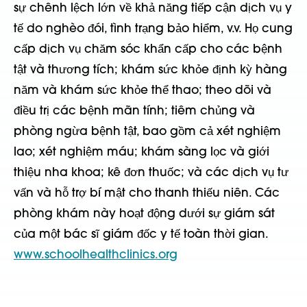
sự chênh lệch lớn về khả năng tiếp cận dịch vụ y
tế do nghèo đói, tình trạng bảo hiểm, v.v. Họ cung
cấp dịch vụ chăm sóc khẩn cấp cho các bệnh
tật và thương tích; khám sức khỏe định kỳ hàng
năm và khám sức khỏe thể thao; theo dõi và
điều trị các bệnh mãn tính; tiêm chủng và
phòng ngừa bệnh tật, bao gồm cả xét nghiệm
lao; xét nghiệm máu; khám sàng lọc và giới
thiệu nha khoa; kê đơn thuốc; và các dịch vụ tư
vấn và hỗ trợ bí mật cho thanh thiếu niên. Các
phòng khám này hoạt động dưới sự giám sát
của một bác sĩ giám đốc y tế toàn thời gian.
www.schoolhealthclinics.org