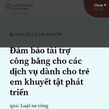
Bỏ qua nội dung
XEM TẤT CẢ TÀI NGUYÊN
Đảm bảo tài trợ
công bằng cho các
dịch vụ dành cho trẻ
em khuyết tật phát
triển
qua: Luật sư công