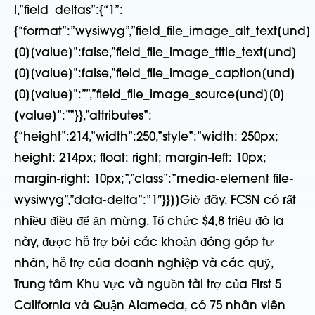
l,”field_deltas”:{“1”:
{“format”:”wysiwyg”,”field_file_image_alt_text[und]
[0][value]”:false,”field_file_image_title_text[und]
[0][value]”:false,”field_file_image_caption[und]
[0][value]”:””,”field_file_image_source[und][0]
[value]”:””}},”attributes”:
{“height”:214,”width”:250,”style”:”width: 250px;
height: 214px; float: right; margin-left: 10px;
margin-right: 10px;”,”class”:”media-element file-
wysiwyg”,”data-delta”:”1″}}]]Giờ đây, FCSN có rất
nhiều điều để ăn mừng. Tổ chức $4,8 triệu đô la
này, được hỗ trợ bởi các khoản đóng góp tư
nhân, hỗ trợ của doanh nghiệp và các quỹ,
Trung tâm Khu vực và nguồn tài trợ của First 5
California và Quận Alameda, có 75 nhân viên