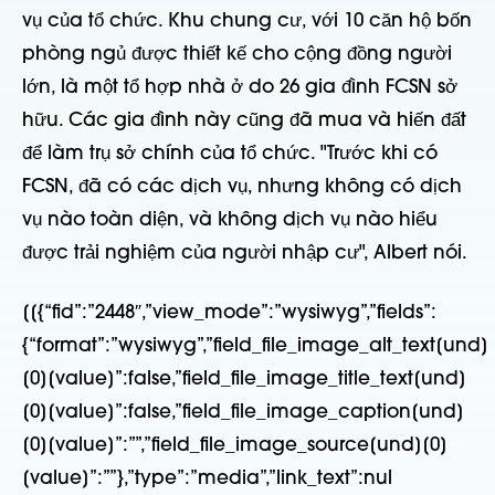
vụ của tổ chức. Khu chung cư, với 10 căn hộ bốn
phòng ngủ được thiết kế cho cộng đồng người
lớn, là một tổ hợp nhà ở do 26 gia đình FCSN sở
hữu. Các gia đình này cũng đã mua và hiến đất
để làm trụ sở chính của tổ chức. "Trước khi có
FCSN, đã có các dịch vụ, nhưng không có dịch
vụ nào toàn diện, và không dịch vụ nào hiểu
được trải nghiệm của người nhập cư", Albert nói.
[[{“fid”:”2448″,”view_mode”:”wysiwyg”,”fields”:
{“format”:”wysiwyg”,”field_file_image_alt_text[und]
[0][value]”:false,”field_file_image_title_text[und]
[0][value]”:false,”field_file_image_caption[und]
[0][value]”:””,”field_file_image_source[und][0]
[value]”:””},”type”:”media”,”link_text”:nul