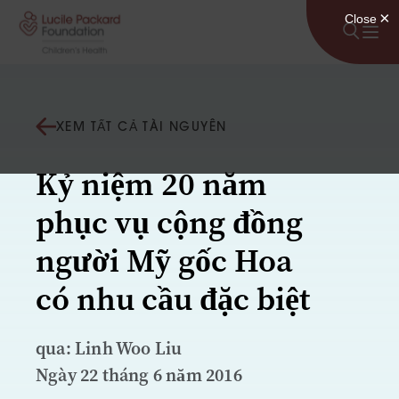
Bỏ qua nội dung
XEM TẤT CẢ TÀI NGUYÊN
Kỷ niệm 20 năm
phục vụ cộng đồng
người Mỹ gốc Hoa
có nhu cầu đặc biệt
qua: Linh Woo Liu
Ngày 22 tháng 6 năm 2016