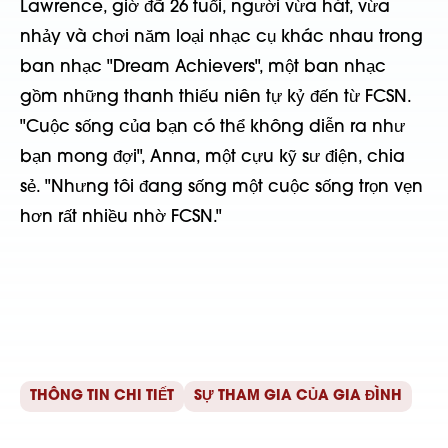
Lawrence, giờ đã 26 tuổi, người vừa hát, vừa
nhảy và chơi năm loại nhạc cụ khác nhau trong
ban nhạc "Dream Achievers", một ban nhạc
gồm những thanh thiếu niên tự kỷ đến từ FCSN.
"Cuộc sống của bạn có thể không diễn ra như
bạn mong đợi", Anna, một cựu kỹ sư điện, chia
sẻ. "Nhưng tôi đang sống một cuộc sống trọn vẹn
hơn rất nhiều nhờ FCSN."
THÔNG TIN CHI TIẾT
SỰ THAM GIA CỦA GIA ĐÌNH