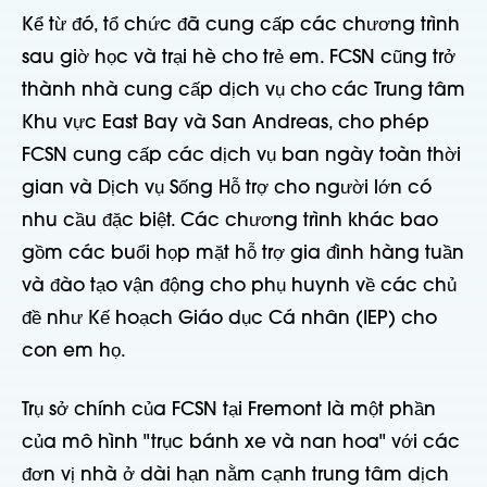
Kể từ đó, tổ chức đã cung cấp các chương trình
sau giờ học và trại hè cho trẻ em. FCSN cũng trở
thành nhà cung cấp dịch vụ cho các Trung tâm
Khu vực East Bay và San Andreas, cho phép
FCSN cung cấp các dịch vụ ban ngày toàn thời
gian và Dịch vụ Sống Hỗ trợ cho người lớn có
nhu cầu đặc biệt. Các chương trình khác bao
gồm các buổi họp mặt hỗ trợ gia đình hàng tuần
và đào tạo vận động cho phụ huynh về các chủ
đề như Kế hoạch Giáo dục Cá nhân (IEP) cho
con em họ.
Trụ sở chính của FCSN tại Fremont là một phần
của mô hình "trục bánh xe và nan hoa" với các
đơn vị nhà ở dài hạn nằm cạnh trung tâm dịch