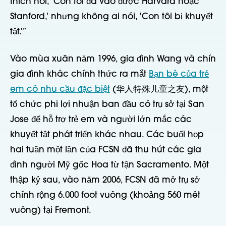
thích nói, 'Con tôi đã vào được Harvard hoặc
Stanford,' nhưng không ai nói, 'Con tôi bị khuyết
tật.'”
Vào mùa xuân năm 1996, gia đình Wang và chín
gia đình khác chính thức ra mắt
Bạn bè của trẻ
em có nhu cầu đặc biệt
(华人特殊儿童之友), một
tổ chức phi lợi nhuận ban đầu có trụ sở tại San
Jose để hỗ trợ trẻ em và người lớn mắc các
khuyết tật phát triển khác nhau. Các buổi họp
hai tuần một lần của FCSN đã thu hút các gia
đình người Mỹ gốc Hoa từ tận Sacramento. Một
thập kỷ sau, vào năm 2006, FCSN đã mở trụ sở
chính rộng 6.000 foot vuông (khoảng 560 mét
vuông) tại Fremont.