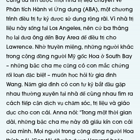
cùng đã tìm được một nhà trị liệu chuyên về
Phân tích Hành vi Ứng dụng (ABA), một chương
trình điều trị tự kỷ được sử dụng rộng rãi. Vì nhà trị
liệu này sống tại Los Angeles, nên cứ ba tháng
họ lại đưa ông đến Bay Area để điều trị cho
Lawrence. Nhờ truyền miệng, những người khác
trong cộng đồng người Mỹ gốc Hoa ở South Bay
– những bậc cha mẹ cũng có con mắc chứng
rối loạn đặc biệt – muốn học hỏi từ gia đình
Wang. Năm gia đình có con tự kỷ bắt đầu gặp
nhau thường xuyên tại nhà để cùng nhau tìm ra
cách tiếp cận dịch vụ chăm sóc, trị liệu và giáo
dục cho con cái. Anna nói: “Trong một thời gian
dài, những bậc cha mẹ này đã giấu kín con cái
của mình. Mọi người trong cộng đồng người Hoa