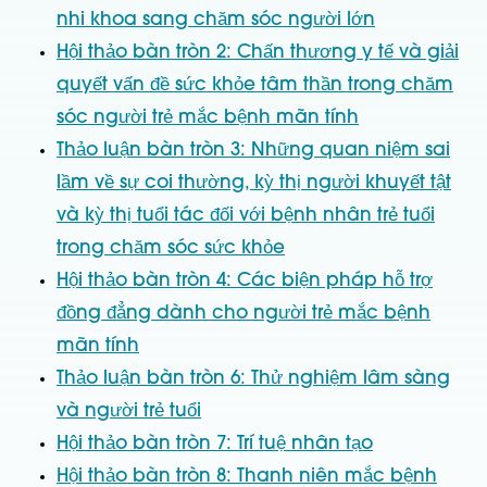
nhi khoa sang chăm sóc người lớn
Hội thảo bàn tròn 2: Chấn thương y tế và giải
quyết vấn đề sức khỏe tâm thần trong chăm
sóc người trẻ mắc bệnh mãn tính
Thảo luận bàn tròn 3: Những quan niệm sai
lầm về sự coi thường, kỳ thị người khuyết tật
và kỳ thị tuổi tác đối với bệnh nhân trẻ tuổi
trong chăm sóc sức khỏe
Hội thảo bàn tròn 4: Các biện pháp hỗ trợ
đồng đẳng dành cho người trẻ mắc bệnh
mãn tính
Thảo luận bàn tròn 6: Thử nghiệm lâm sàng
và người trẻ tuổi
Hội thảo bàn tròn 7: Trí tuệ nhân tạo
Hội thảo bàn tròn 8: Thanh niên mắc bệnh