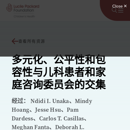
跳至内容
查看所有资源
多元化、公平性和包
容性与儿科患者和家
庭咨询委员会的交集
经过： Ndidi I. Unaka、Mindy
Hoang、Jesse Hsu、Pam
Dardess、Carlos T. Casillas、
Meghan Fanta、Deborah L.